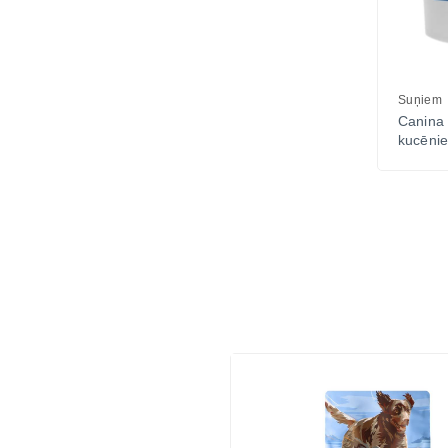
Suņiem
Canina 
kucēni