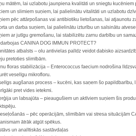
u mātēm, lai uzlabotu jaunpiena kvalitāti un sniegtu kucēniem 
iem un slimiem suņiem, lai palielinātu vitalitāti un uzlabotu dzīv
iem pēc attārpošanas vai antibiotiku lietošanas, lai atjaunotu z
rta un darba suņiem, lai palielinātu izturību un saīsinātu atves
iem ar jutīgu gremošanu, lai stabilizētu zarnu darbību un sam
 darbojas CANINA DOG IMMUN PROTECT?
nitātes atbalsts – olu antivielas palīdz veidot dabisko aizsardz
ju pretoties slimībām.
nu floras stabilizācija – Enterococcus faecium nodrošina līdzs
urēt veselīgu mikrofloru.
elīgs augšanas process – kucēni, kas saņem šo papildbarību, la
urīgāki pret vides ietekmi.
rģija un labsajūta – pieaugušiem un aktīviem suņiem šis produkt
ktspēju.
veseļošanās – pēc operācijām, slimībām vai stresa situāci
anismam ātrāk atgūt spēkus.
tāvs un analītiskās sastāvdaļas