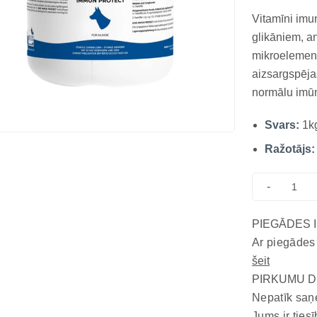
Vitamīni imun
glikāniem, a
mikroelement
aizsargspēja
normālu imū
īpaši piemēr
Svars:
1k
atveseļošanās
atbalsta imū
Ražotājs:
-
PIEGĀDES 
Ar piegādes
šeit
PIRKUMU D
Nepatīk saņ
Jums ir tiesī