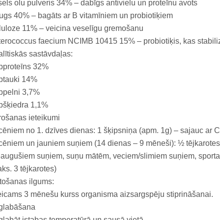
els olu pulveris 34% – dabīgs antivielu un proteīnu avots
gs 40% – bagāts ar B vitamīniem un probiotiķiem
luloze 11% – veicina veselīgu gremošanu
erococcus faecium NCIMB 10415 15% – probiotiķis, kas stabiliz
lītiskās sastāvdaļas:
pproteīns 32%
ptauki 14%
ppelni 3,7%
pšķiedra 1,1%
ošanas ieteikumi
ēniem no 1. dzīves dienas: 1 šķipsniņa (apm. 1g) – sajauc ar
ēniem un jauniem suņiem (14 dienas – 9 mēneši): ½ tējkarotes
augušiem suņiem, suņu mātēm, veciem/slimiem suņiem, sporta 
ks. 3 tējkarotes)
tošanas ilgums:
eicams 3 mēnešu kurss organisma aizsargspēju stiprināšanai.
glabāšana
labāt istabas temperatūrā un sausā vietā.