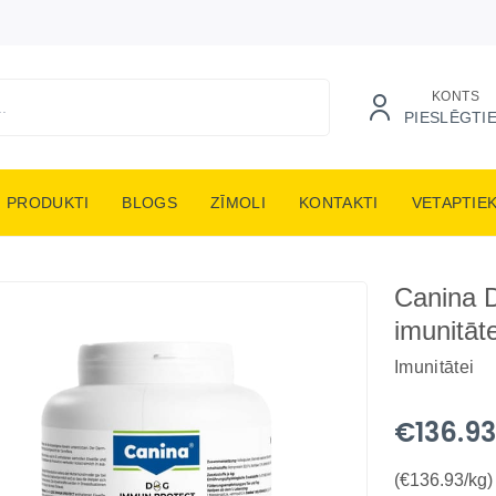
KONTS
PIESLĒGTI
PRODUKTI
BLOGS
ZĪMOLI
KONTAKTI
VETAPTIE
Canina D
imunitāt
Imunitātei
€136.9
(€136.93/kg)