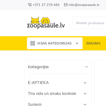
+371 27 276 446
info@zoopasaule.lv
VISAS KATEGORIJAS
SĀKUMS
Kategorijas
E-APTIEKA
Attārpošanas līdzekļi suņiem un
Tīra vide un smaku kontrole
kaķiem
Absorbenti un dezinfekcija fermām
Suņiem