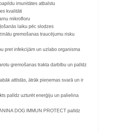
papildu imunitātes atbalstu
es kvalitāti
arnu mikrofloru
eļošanās laiku pēc slodzes
azinātu gremošanas traucējumu risku
ību pret infekcijām un uzlabo organisma
varotu gremošanas trakta darbību un palīdz
bāk attīstās, ātrāk pieņemas svarā un ir
s palīdz uzturēt enerģiju un palielina
jām CANINA DOG IMMUN PROTECT palīdz