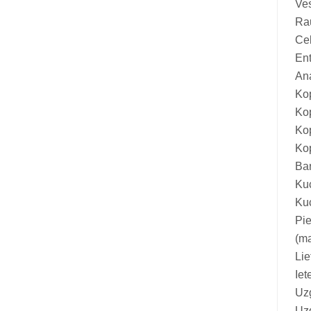
Ves
Vitamīni suņiem un kaķiem
Rau
Veterinārie palīglīdzekļi suņiem un
Ce
kaķiem
Ent
Ana
Zobu kopšanas līdzekļi suņiem un
Ko
kaķiem
Ko
Zivju eļļas suņiem un kaķiem
Ko
Ko
Bar
Kuc
Kuc
Pie
(ma
Lie
Iet
Uz
Uzg