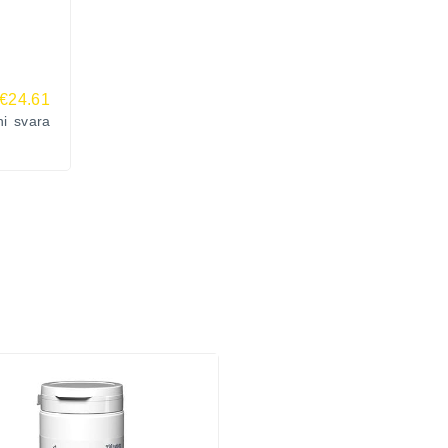
€24.61
ni svara