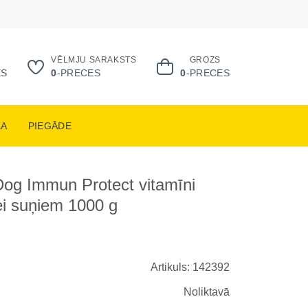
VĒLMJU SARAKSTS
GROZS
ES
0
-PRECES
0
-PRECES
KA
PIEGĀDE
og Immun Protect vitamīni
ei suņiem 1000 g
3
Artikuls: 142392
Noliktavā