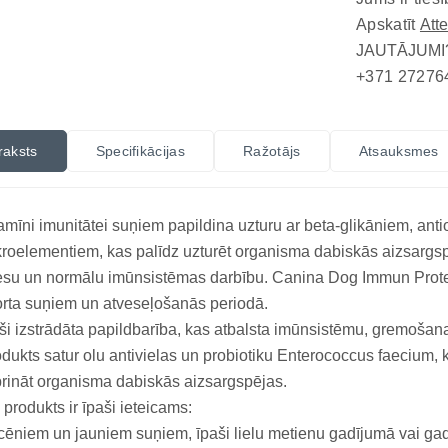
Apskatīt
Att
JAUTĀJUMI
+371 27276
raksts
Specifikācijas
Ražotājs
Atsauksmes
amīni imunitātei suņiem papildina uzturu ar beta-glikāniem, ant
roelementiem, kas palīdz uzturēt organisma dabiskās aizsargsp
esu un normālu imūnsistēmas darbību. Canina Dog Immun Protec
rta suņiem un atveseļošanās periodā.
ši izstrādāta papildbarība, kas atbalsta imūnsistēmu, gremošanas 
dukts satur olu antivielas un probiotiku Enterococcus faecium, k
prināt organisma dabiskās aizsargspējas.
 produkts ir īpaši ieteicams:
ēniem un jauniem suņiem, īpaši lielu metienu gadījumā vai gad