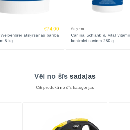
€74.00
Suņiem
Welpenbrei atšķiršanas barība
Canina Schlank & Vital vitamī
em 5 kg
kontrolei suņiem 250 g
Vēl no šīs
sadaļas
Citi produkti no šīs kategorijas