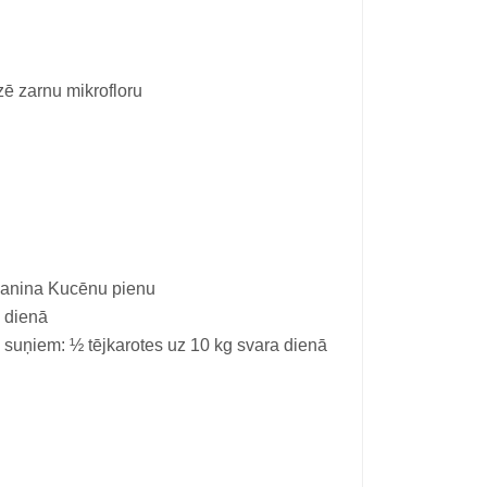
ē zarnu mikrofloru
 Canina Kucēnu pienu
 dienā
suņiem: ½ tējkarotes uz 10 kg svara dienā