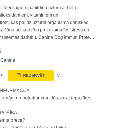
itātei suņiem papildina uzturu ar beta-
ntioksidantiem, vitamīniem un
iem, kas palīdz uzturēt organisma dabiskās
s, šūnu aizsardzību pret oksidatīvo stresu un
nsistēmas darbību. Canina Dog Immun Protect
ots kucēniem, senioriem, sporta suņiem un
g
 periodā. Īpaši izstrādāta papildbarība, kas
nsistēmu, grem...
Canina
+
REZERVĒT
INFORMĀCIJA
 cenām un noteikumiem Jūs varat iepazīties
ROŠĪBA
emta prece?
bas atgriezt preci 14 dienu laikā