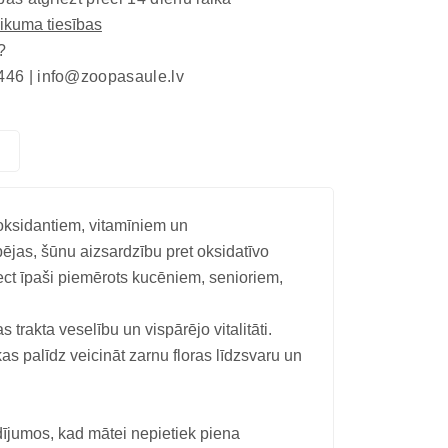
eikuma tiesības
?
446 |
info@zoopasaule.lv
ioksidantiem, vitamīniem un
ējas, šūnu aizsardzību pret oksidatīvo
t īpaši piemērots kucēniem, senioriem,
trakta veselību un vispārējo vitalitāti.
as palīdz veicināt zarnu floras līdzsvaru un
ījumos, kad mātei nepietiek piena