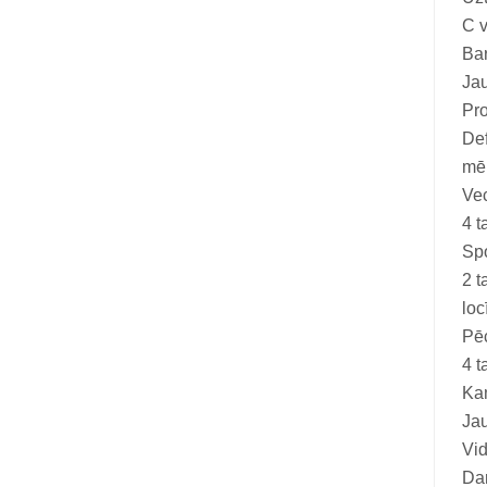
Vitamīni suņiem un kaķiem
C v
Veterinārie palīglīdzekļi suņiem un
Bar
kaķiem
Jau
Pro
Zobu kopšanas līdzekļi suņiem un
Def
kaķiem
mē
Zivju eļļas suņiem un kaķiem
Ve
4 t
Spo
2 t
loc
Pēc
4 t
Ka
Jau
Vid
Dar