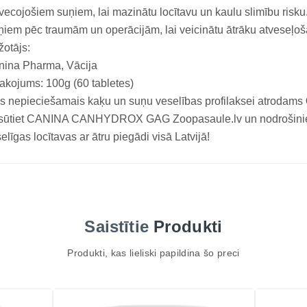
ecojošiem suņiem, lai mazinātu locītavu un kaulu slimību risku
iem pēc traumām un operācijām, lai veicinātu ātrāku atveseļo
otājs:
nina Pharma, Vācija
akojums: 100g (60 tabletes)
s nepieciešamais kaķu un suņu veselības profilaksei atrodams
sūtiet CANINA CANHYDROX GAG Zoopasaule.lv un nodrošiniet
elīgas locītavas ar ātru piegādi visā Latvijā!
Saistītie
Produkti
Produkti, kas lieliski papildina šo preci