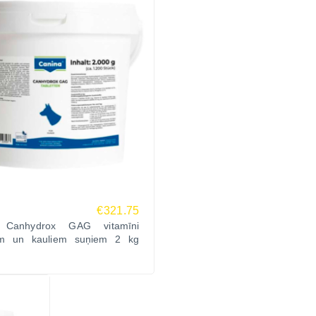
€321.75
 Canhydrox GAG vitamīni
ām un kauliem suņiem 2 kg