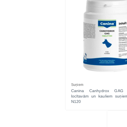
Suņiem
Canina Canhydrox GAG v
locītavām un kauliem suņi
N120