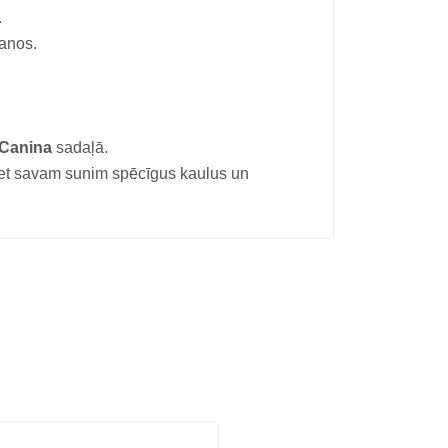
.
šanos.
Canina
sadaļā.
 savam sunim spēcīgus kaulus un