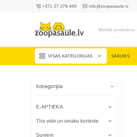
+371 27 276 446
info@zoopasaule.lv
VISAS KATEGORIJAS
SĀKUMS
Kategorijas
E-APTIEKA
Attārpošanas līdzekļi suņiem un
Tīra vide un smaku kontrole
kaķiem
Absorbenti un dezinfekcija fermām
Suņiem