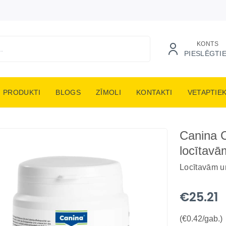
KONTS
PIESLĒGTI
PRODUKTI
BLOGS
ZĪMOLI
KONTAKTI
VETAPTIE
Canina 
locītavā
Locītavām u
€25.21
(€0.42/gab.)