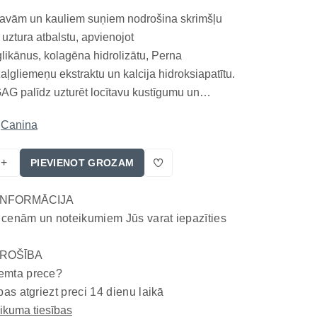
ītavām un kauliem suņiem nodrošina skrimšļu
uztura atbalstu, apvienojot
likānus, kolagēna hidrolizātu, Perna
aļgliemeņu ekstraktu un kalcija hidroksiapatītu.
G palīdz uzturēt locītavu kustīgumu un
sta aparāta attīstību augošiem un pieaugušiem
Canina
vērtīga papildbarība jauniem, aktīviem un
iem, kas atbalsta...
+
PIEVIENOT GROZAM
INFORMĀCIJA
 cenām un noteikumiem Jūs varat iepazīties
ROŠĪBA
emta prece?
bas atgriezt preci 14 dienu laikā
eikuma tiesības