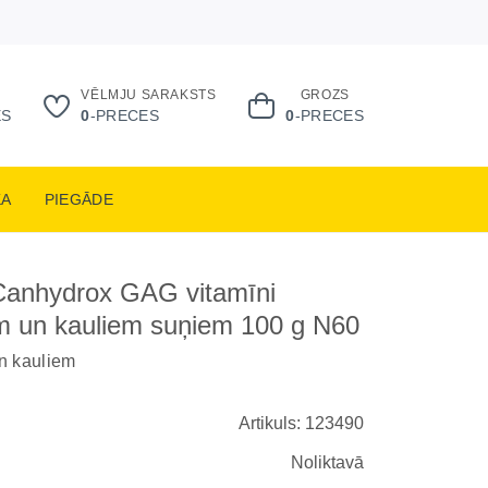
VĒLMJU SARAKSTS
GROZS
ES
0
-PRECES
0
-PRECES
KA
PIEGĀDE
Canhydrox GAG vitamīni
m un kauliem suņiem 100 g N60
n kauliem
Artikuls: 123490
Noliktavā