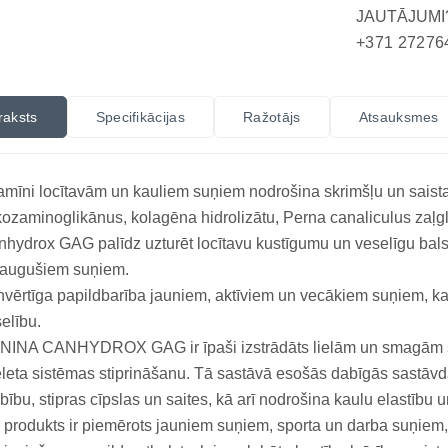
JAUTĀJUMI
+371 27276
raksts
Specifikācijas
Ražotājs
Atsauksmes
amīni locītavām un kauliem suņiem nodrošina skrimšļu un saista
kozaminoglikānus, kolagēna hidrolizātu, Perna canaliculus zaļgl
hydrox GAG palīdz uzturēt locītavu kustīgumu un veselīgu bals
eaugušiem suņiem.
nvērtīga papildbarība jauniem, aktīviem un vecākiem suņiem, kas
elību.
NINA CANHYDROX GAG ir īpaši izstrādāts lielām un smagām šķ
leta sistēmas stiprināšanu. Tā sastāvā esošās dabīgās sastāvda
bību, stipras cīpslas un saites, kā arī nodrošina kaulu elastību
 produkts ir piemērots jauniem suņiem, sporta un darba suņiem