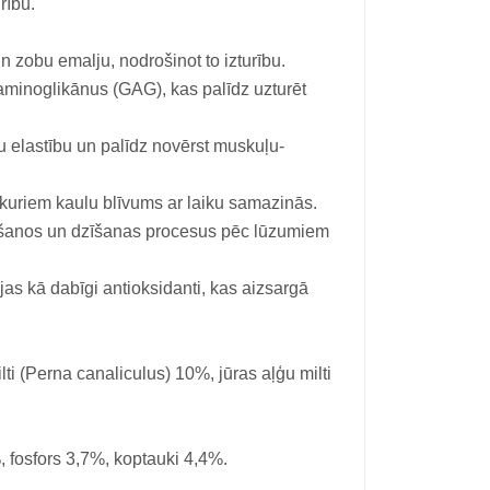
rību.
un zobu emalju, nodrošinot to izturību.
zaminoglikānus (GAG), kas palīdz uzturēt
du elastību un palīdz novērst muskuļu-
kuriem kaulu blīvums ar laiku samazinās.
ošanos un dzīšanas procesus pēc lūzumiem
jas kā dabīgi antioksidanti, kas aizsargā
lti (Perna canaliculus) 10%, jūras aļģu milti
 fosfors 3,7%, koptauki 4,4%.