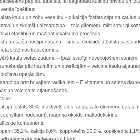
ieciešams papildu atbalsts, lai saglabātu kustību brīvību un iztu
venās īpašības:
alsta kaulu un zobu veselību – dikalcija fosfāts stiprina kaulus 
ītavu un skrimšļu aizsardzība – zaļo gliemeņu milti satur gliko
ītavu elastību un mazināt iekaisuma procesus.
slu un saišu nostiprināšana – silīcija dioksīds atbalsta saistau
leta sistēmas traucējumus.
ērš kaulu vielas zudumu – īpaši svarīgi novecojošiem suņiem, 
aunošanās pēc traumām un operācijām – veicina kaulu atjaun
 locītavu operācijām.
sardzība pret brīvajiem radikāļiem – E vitamīns un selēns darbo
as un veicina to atjaunošanos.
tāvs:
alcija fosfāts 30%, inaktivēts alus raugs, zaļo gliemeņu gaļas mi
cophyllum nodosum), magnija oksīds, maltodekstrīns.
lītiskie komponenti:
pelni 35,2%, kalcijs 8,6%, kopproteīns 20,0%, kopšķiedra 1,1%,
urfizioloģiskās piedevas (uz 1 kg):