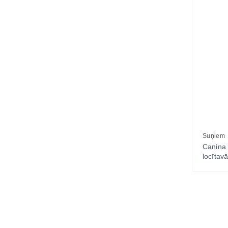
Suņiem
Canina
locīta