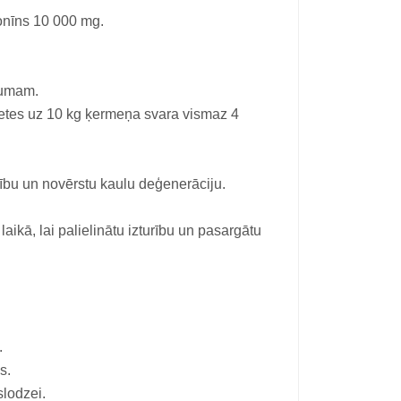
onīns 10 000 mg.
cumam.
letes uz 10 kg ķermeņa svara vismaz 4
vību un novērstu kaulu deģenerāciju.
aikā, lai palielinātu izturību un pasargātu
.
s.
slodzei.