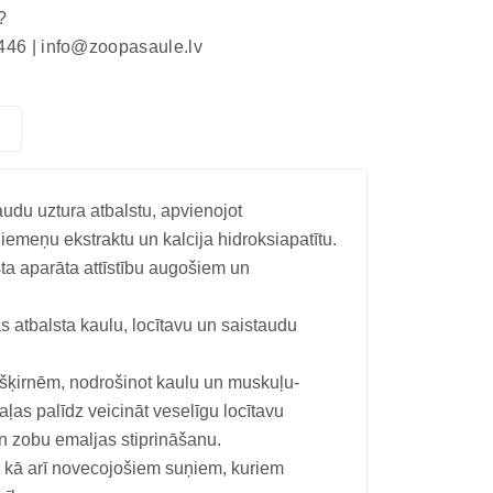
?
446 |
info@zoopasaule.lv
udu uztura atbalstu, apvienojot
iemeņu ekstraktu un kalcija hidroksiapatītu.
ta aparāta attīstību augošiem un
 atbalsta kaulu, locītavu un saistaudu
irnēm, nodrošinot kaulu un muskuļu-
ļas palīdz veicināt veselīgu locītavu
 un zobu emaljas stiprināšanu.
, kā arī novecojošiem suņiem, kuriem