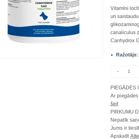
Vitamīni loc
un saistaudu 
glikozaminog
canaliculus z
Canhydrox GA
veselīgu bal
Ražotājs:
suņiem. Piln
vecākiem suņ
-
PIEGĀDES 
Ar piegādes
šeit
PIRKUMU D
Nepatīk saņ
Jums ir tiesī
Apskatīt
Att