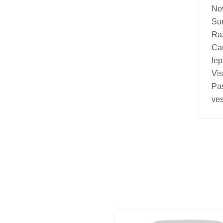
Nov
Suņ
Raž
Ca
Iep
Vis
Pa
ves