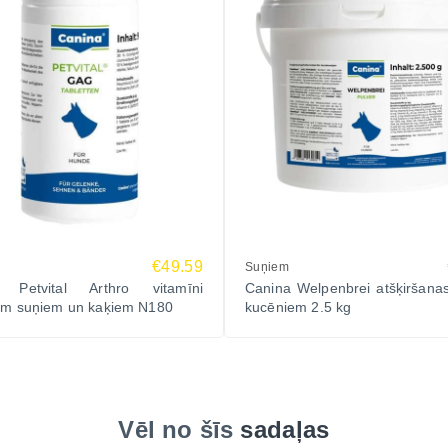
€49.59
Suņiem
 Petvital Arthro vitamīni
Canina Welpenbrei atšķiršana
vām suņiem un kaķiem N180
kucēniem 2.5 kg
Vēl no šīs
sadaļas