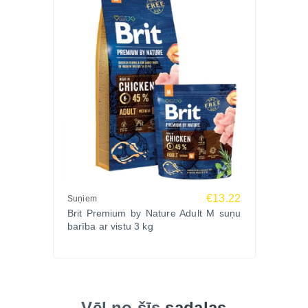
€13.22
Suņiem
Brit Premium by Nature Adult M suņu
barība ar vistu 3 kg
Vēl no šīs
sadaļas