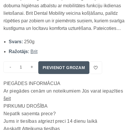
dobuma higiēnas atbalstu ar mobilitātes funkciju ikdienas
lietošanai. Brit Dental Mobility veicina košļāšanu, palīdz
rūpēties par zobiem un ir piemērots suņiem, kuriem svarīga
kustīguma un locītavu komforta uzturēšana. Pateicoties
sastāvā esošajai piparmētrai, gardums palīdz nodrošināt
Svars:
250g
svaigu elpu, savukārt kolagēns, glikozamīns un kurkuma
rūpēja...
Ražotājs:
Brit
-
+
PIEVIENOT GROZAM
PIEGĀDES INFORMĀCIJA
Ar piegādes cenām un noteikumiem Jūs varat iepazīties
šeit
PIRKUMU DROŠĪBA
Nepatīk saņemta prece?
Jums ir tiesības atgriezt preci 14 dienu laikā
Apskatīt
Atteikuma tiesības