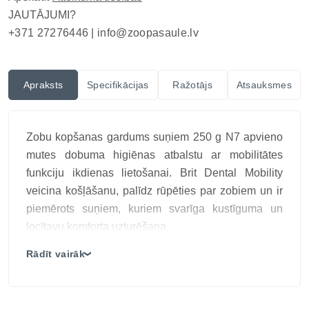
JAUTĀJUMI?
+371 27276446 |
info@zoopasaule.lv
Apraksts
Specifikācijas
Ražotājs
Atsauksmes
Zobu kopšanas gardums suņiem 250 g N7 apvieno
mutes dobuma higiēnas atbalstu ar mobilitātes
funkciju ikdienas lietošanai. Brit Dental Mobility
veicina košļāšanu, palīdz rūpēties par zobiem un ir
piemērots suņiem, kuriem svarīga kustīguma un
locītavu komforta uzturēšana.
Pateicoties sastāvā esošajai piparmētrai, gardums
Rādīt vairāk
❯
palīdz nodrošināt svaigu elpu, savukārt kolagēns,
glikozamīns un kurkuma rūpējas par locītavām,
skrimšļiem un saitēm. Produkts papildināts ar nātrija