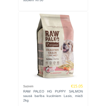
suņiem N750
€15.05
Suņiem
RAW PALEO HG PUPPY SALMON
sausā barība kucēniem Lasis, mieži
2kg