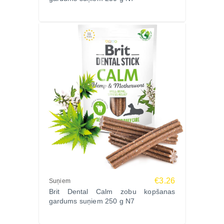
Ražotājs:
Brit – Čehijas vadošais mājdzīvnieku uztura un
papildbarības ražotājs, pazīstams ar augstas
kvalitātes un veselīgām produktu līnijām.
Pasūtiet BRIT DENTAL MOBILITY suņu gardumu
250g Zoopasaule.lv un rūpējieties par sava suņa
zobiem un locītavām ikdienā! Laba cena un ātra
piegāde visā Latvijā!
€3.26
Suņiem
Brit Dental Calm zobu kopšanas
gardums suņiem 250 g N7