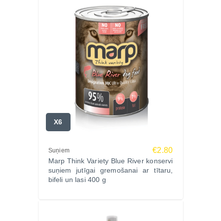
X6
€2.80
Suņiem
Marp Think Variety Blue River konservi
suņiem jutīgai gremošanai ar tītaru,
bifeli un lasi 400 g