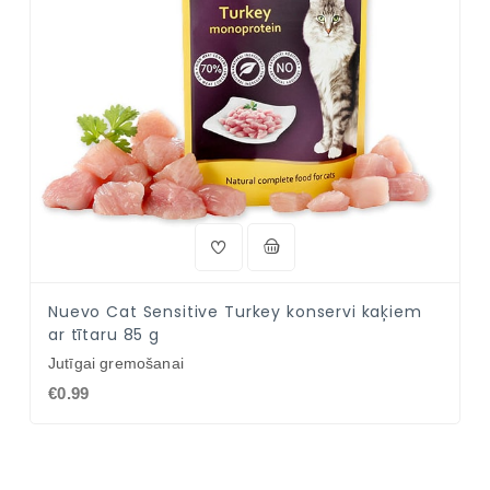
Nuevo Cat Sensitive Turkey konservi kaķiem
ar tītaru 85 g
Jutīgai gremošanai
€0.99