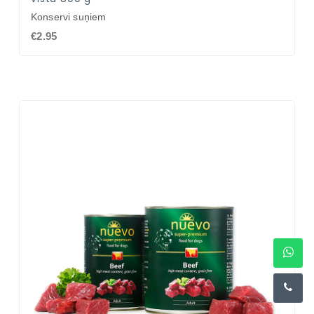
Konservi suņiem
€2.95