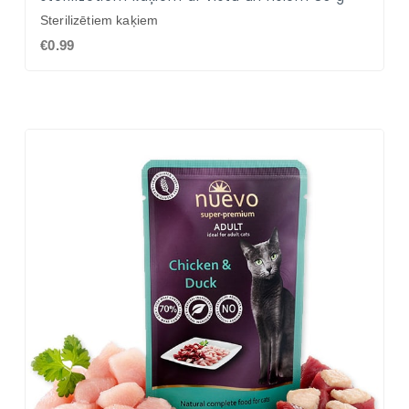
Sterilizētiem kaķiem
€0.99