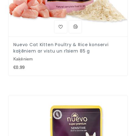
Nuevo Cat Kitten Poultry & Rice konservi
kaķēniem ar vistu un rīsiem 85 g
Kaķēniem
€0.99