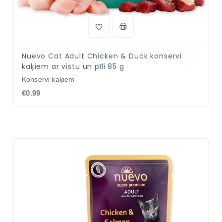
Nuevo Cat Adult Chicken & Duck konservi
kaķiem ar vistu un pīli 85 g
Konservi kaķiem
€0.99