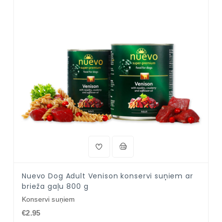
Nuevo Dog Adult Venison konservi suņiem ar
brieža gaļu 800 g
Konservi suņiem
€2.95