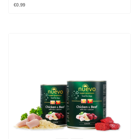
€0.99