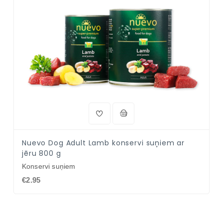
Nuevo Dog Adult Lamb konservi suņiem ar
jēru 800 g
Konservi suņiem
€2.95