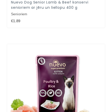
Nuevo Dog Senior Lamb & Beef konservi
senioriem ar jēru un liellopu 400 g
Senioriem
€1.89