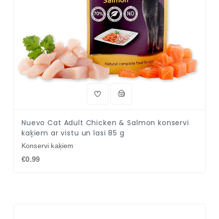
Nuevo Cat Adult Chicken & Salmon konservi
kaķiem ar vistu un lasi 85 g
Konservi kaķiem
€0.99