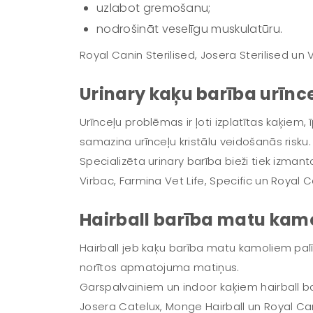
uzlabot gremošanu;
nodrošināt veselīgu muskulatūru.
Royal Canin Sterilised, Josera Sterilised un 
Urinary kaķu barība urīnce
Urīnceļu problēmas ir ļoti izplatītas kaķiem,
samazina urīnceļu kristālu veidošanās risku.
Specializēta urinary barība bieži tiek izma
Virbac, Farmina Vet Life, Specific un Royal
Hairball barība matu kamo
Hairball jeb kaķu barība matu kamoliem palī
norītos apmatojuma matiņus.
Garspalvainiem un indoor kaķiem hairball ba
Josera Catelux, Monge Hairball un Royal Can