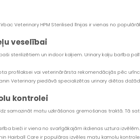
Virbac Veterinary HPM Sterilised līnijas ir vienas no populār
ļu veselībai
 īpaši sterilizētiem un indoor kaķiem. Urinary kaķu barība pa
ntota profilaksei vai veterinārārsta rekomendācijās pēc urī
 Canin Veterinary piedāvā specializētas urinary diētas daž
lu kontrolei
dz samazināt matu uzkrāšanos gremošanas traktā. Tā satur š
rība bieži ir viena no svarīgākajām ikdienas uztura izvēlēm.
in Hairball Care ir populāras izvēles matu kamolu kontrolei