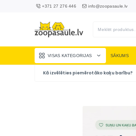
+371 27 276 446
info@zoopasaule.lv
VISAS KATEGORIJAS
SĀKUMS
Kā izvēlēties piemērotāko kaķu barību?