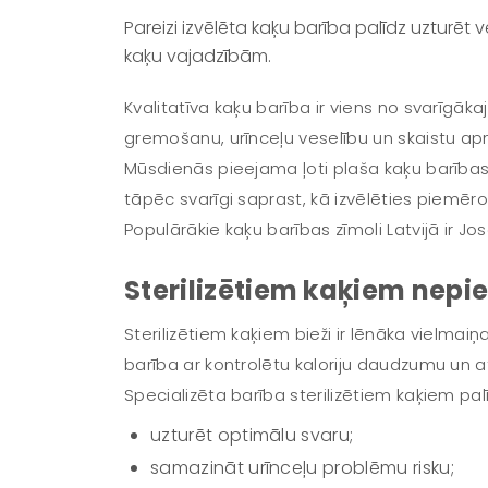
Pareizi izvēlēta kaķu barība palīdz uzturēt
kaķu vajadzībām.
Kvalitatīva kaķu barība ir viens no svarīgāka
gremošanu, urīnceļu veselību un skaistu 
Mūsdienās pieejama ļoti plaša kaķu barības iz
tāpēc svarīgi saprast, kā izvēlēties piemēr
Populārākie kaķu barības zīmoli Latvijā ir J
Sterilizētiem kaķiem nep
Sterilizētiem kaķiem bieži ir lēnāka viel
barība ar kontrolētu kaloriju daudzumu un at
Specializēta barība sterilizētiem kaķiem pal
uzturēt optimālu svaru;
samazināt urīnceļu problēmu risku;