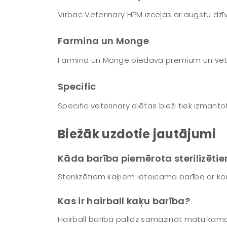
Virbac Veterinary HPM izceļas ar augstu dzī
Farmina un Monge
Farmina un Monge piedāvā premium un veter
Specific
Specific veterinary diētas bieži tiek izman
Biežāk uzdotie jautājumi
Kāda barība piemērota sterilizēti
Sterilizētiem kaķiem ieteicama barība ar ko
Kas ir hairball kaķu barība?
Hairball barība palīdz samazināt matu kam