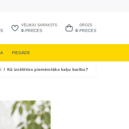
VĒLMJU SARAKSTS
GROZS
ES
0
-PRECES
0
-PRECES
KA
PIEGĀDE
i
Kā izvēlēties piemērotāko kaķu barību?