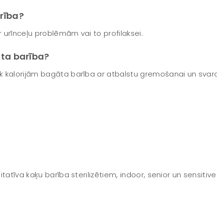
rība?
r urīnceļu problēmām vai to profilaksei.
ita barība?
 kalorijām bagāta barība ar atbalstu gremošanai un svara 
itatīva kaķu barība sterilizētiem, indoor, senior un sensi