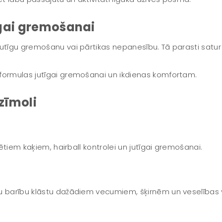
īgai gremošanai
jutīgu gremošanu vai pārtikas nepanesību. Tā parasti satu
formulas jutīgai gremošanai un ikdienas komfortam.
zīmoli
zētiem kaķiem, hairball kontrolei un jutīgai gremošanai.
ķu barību klāstu dažādiem vecumiem, šķirnēm un veselības