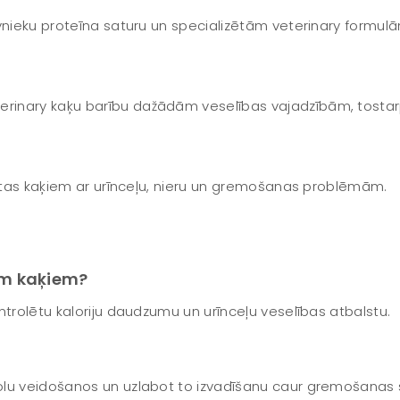
vnieku proteīna saturu un specializētām veterinary formulām
inary kaķu barību dažādām veselības vajadzībām, tostarp
totas kaķiem ar urīnceļu, nieru un gremošanas problēmām.
em kaķiem?
ntrolētu kaloriju daudzumu un urīnceļu veselības atbalstu.
olu veidošanos un uzlabot to izvadīšanu caur gremošanas 