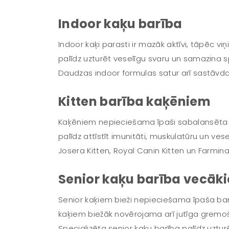
Indoor kaķu barība
Indoor kaķi parasti ir mazāk aktīvi, tāpēc 
palīdz uzturēt veselīgu svaru un samazina 
Daudzas indoor formulas satur arī sastāvda
Kitten barība kaķēniem
Kaķēniem nepieciešama īpaši sabalansēta ba
palīdz attīstīt imunitāti, muskulatūru un v
Josera Kitten, Royal Canin Kitten un Farmin
Senior kaķu barība vecāk
Senior kaķiem bieži nepieciešama īpaša bar
kaķiem biežāk novērojama arī jutīga gremo
Specializēta senior kaķu barība palīdz uztur