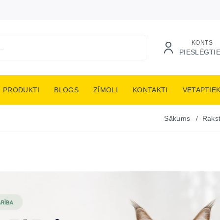
KONTS
PIESLĒGTI
PRODUKTI
BLOGS
ZĪMOLI
KONTAKTI
VETAPTIE
Sākums
Rakst