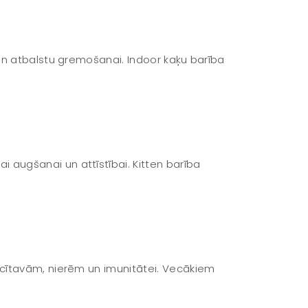
 un atbalstu gremošanai. Indoor kaķu barība
augšanai un attīstībai. Kitten barība
ocītavām, nierēm un imunitātei. Vecākiem