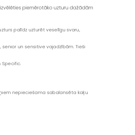
 kā izvēlēties piemērotāko uzturu dažādām
uzturs palīdz uzturēt veselīgu svaru,
, senior un sensitive vajadzībām. Tieši
 Specific.
 viņiem nepieciešama sabalansēta kaķu