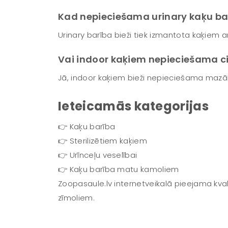
Kad nepieciešama urinary kaķu ba
Urinary barība bieži tiek izmantota kaķiem a
Vai indoor kaķiem nepieciešama c
Jā, indoor kaķiem bieži nepieciešama mazāk
Ieteicamās kategorijas
👉 Kaķu barība
👉 Sterilizētiem kaķiem
👉 Urīnceļu veselībai
👉 Kaķu barība matu kamoliem
Zoopasaule.lv internetveikalā pieejama kval
zīmoliem.