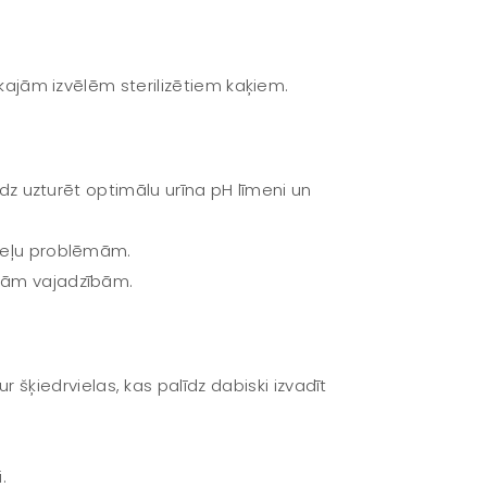
ākajām izvēlēm sterilizētiem kaķiem.
līdz uzturēt optimālu urīna pH līmeni un
nceļu problēmām.
ādām vajadzībām.
ķiedrvielas, kas palīdz dabiski izvadīt
.