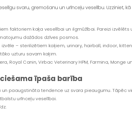
 veselīgu svaru, gremošanu un urīnceļu veselību. Uzziniet,
jiem faktoriem kaķa veselībai un ilgmūžībai. Pareizi izvēlēts 
apmatojumu dažādos dzīves posmos.
vēle – sterilizētiem kaķiem, urinary, hairball, indoor, kitten
otāko uzturu savam kaķim.
osera, Royal Canin, Virbac Veterinary HPM, Farmina, Monge un
ieciešama īpaša barība
maiņa un paaugstināta tendence uz svara pieaugumu. Tāpēc
balstu urīnceļu veselībai.
īdz: