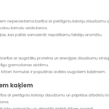
viņiem nepieciešama barība ar pielāgotu kaloriju daudzumu
spalvu kamolu veidošanos.
ļas, kas palīdz samazināt nepatīkamu fekāliju aromātu.
rība ar augstāku proteīna un enerģijas daudzumu straujai 
eselīgu gremošanas sistēmu.
a Kitten formulas ir populāras izvēles augošiem kaķēniem.
iem kaķiem
ība ar pielāgotu kaloriju daudzumu un papildus atbalstu l
šana.
ēt labu pašsajūtu un aktivitāti ilgākā dzīves posmā.