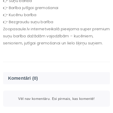
👉 Suņu barība
👉 Barība jutīgai gremošanai
👉 Kucēnu barība
👉 Bezgraudu suņu barība
Zoopasaule.lv internetveikalā pieejama super premium
suņu barība dažādām vajadzībām – kucēniem,
senioriem, jutīgai gremošanai un lielo šķirņu suņiem.
Komentāri (0)
Vēl nav komentāru. Esi pirmais, kas komentē!