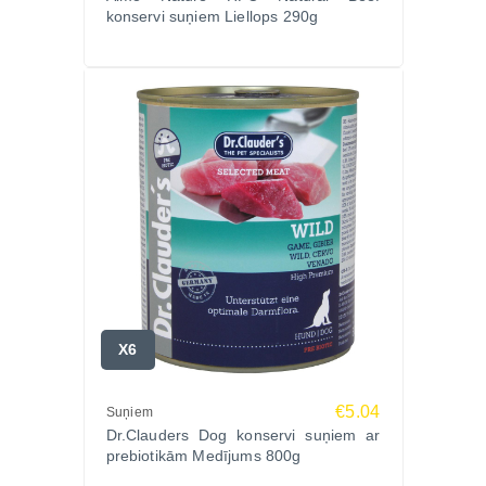
konservi suņiem Liellops 290g
X6
€5.04
Suņiem
Dr.Clauders Dog konservi suņiem ar
prebiotikām Medījums 800g