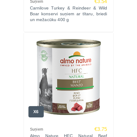
€3.54
Suņiem
Carnilove Turkey & Reindeer & Wild
Boar konservi suņiem ar tītaru, briedi
un mežacūku 400 g
X6
€3.75
Suņiem
Almo Nature HFC Natural Beef