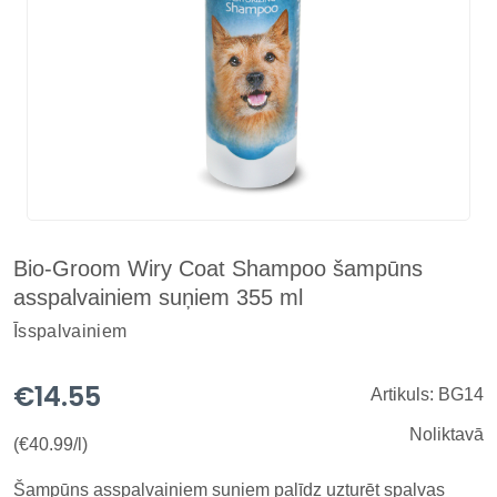
Bio-Groom Wiry Coat Shampoo šampūns
asspalvainiem suņiem 355 ml
Īsspalvainiem
€14.55
Artikuls: BG14
Noliktavā
(€40.99/l)
Šampūns asspalvainiem suņiem palīdz uzturēt spalvas