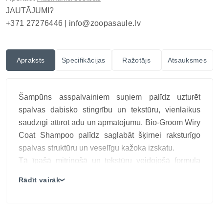
JAUTĀJUMI?
+371 27276446 |
info@zoopasaule.lv
Apraksts
Specifikācijas
Ražotājs
Atsauksmes
Šampūns asspalvainiem suņiem palīdz uzturēt
spalvas dabisko stingrību un tekstūru, vienlaikus
saudzīgi attīrot ādu un apmatojumu. Bio-Groom Wiry
Coat Shampoo palīdz saglabāt šķirnei raksturīgo
spalvas struktūru un veselīgu kažoka izskatu.
Tā īpašā mitrinošā un tekstūru veidojošā formula
palīdz saglabāt dabisko spalvas struktūru, piešķir
Rādīt vairāk
❯
apjomu, bet nesausina kažoku un ādu.
Šampūns ir bagātināts ar hidrolizētu sojas proteīnu,
kas stiprina kutikulu un padara kažoku spīdīgu un