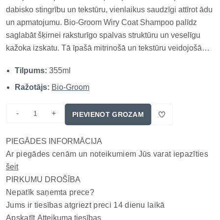
dabisko stingrību un tekstūru, vienlaikus saudzīgi attīrot ādu
un apmatojumu. Bio-Groom Wiry Coat Shampoo palīdz
saglabāt šķirnei raksturīgo spalvas struktūru un veselīgu
kažoka izskatu. Tā īpašā mitrinošā un tekstūru veidojošā
formula palīdz saglabāt dabisko spalvas struktūru, piešķir
Tilpums:
355ml
apjomu, bet nesausina kažoku un ādu. Šampūns ir
bagātināts ar...
Ražotājs:
Bio-Groom
-
+
PIEVIENOT GROZAM
PIEGĀDES INFORMĀCIJA
Ar piegādes cenām un noteikumiem Jūs varat iepazīties
šeit
PIRKUMU DROŠĪBA
Nepatīk saņemta prece?
Jums ir tiesības atgriezt preci 14 dienu laikā
Apskatīt
Atteikuma tiesības