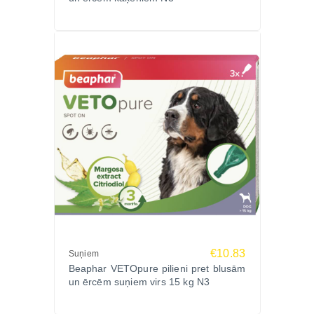
Svarīga informācija
Nelietot slimiem dzīvniekiem vai tiem, kuriem ir ādas
bojājumi
Pēc blusu iznīcināšanas ieteicams izmantot
Beaphar pretparazītu pilienus vai kaklasiksnu, lai
novērstu atkārtotu invāziju
Pēc lietošanas nomazgāt rokas
Pasūtiet Beaphar Veto Pure dabīgo pretblusu
aerosolu Zoopasaule.lv un nodrošiniet savam
mīlulim dabisku un efektīvu aizsardzību pret
kaitēkļiem ar ātru piegādi visā Latvijā!
€10.83
Suņiem
Beaphar VETOpure pilieni pret blusām
un ērcēm suņiem virs 15 kg N3