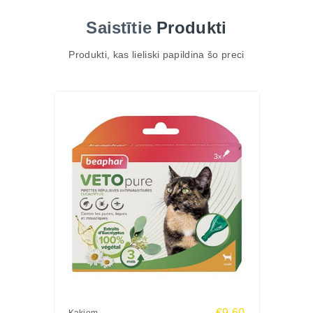
savlaicīgu veterināro zāļu izvēli augsta riska
Saistītie
Produkti
periodā.
Augu izcelsmes aromātisko vielu risinājums
Produkti, kas lieliski papildina šo preci
paredzēts profilaktiskai kopšanai, nevis jau
konstatētas vai smagas parazītu invāzijas
ārstēšanai. Spreju izvēlas tieši marķējumā
norādītajai sugai un vecuma vai svara grupai;
suņiem paredzētu produktu nedrīkst automātiski
lietot kaķim. Pilnvērtīga aizsardzības rutīna ietver arī
guļvietu un telpu kopšanu, kažoka pārbaudi pēc
pastaigām un savlaicīgu veterināro zāļu izvēli
augsta riska periodā.
Šis līdzeklis ir piemērots mājdzīvniekiem no 3
mēnešu vecuma un darbojas nekavējoties pēc
uzklāšanas, taču tam nav ilgstošas iedarbības.
Dabīgais sastāvs ar margozes un lavandas eļļu
palīdz cīnīties pret parazītiem, vienlaikus saudzējot
€9.60