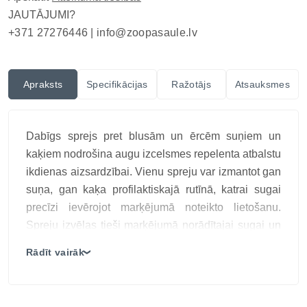
JAUTĀJUMI?
+371 27276446 |
info@zoopasaule.lv
Apraksts
Specifikācijas
Ražotājs
Atsauksmes
Dabīgs sprejs pret blusām un ērcēm suņiem un
kaķiem nodrošina augu izcelsmes repelenta atbalstu
ikdienas aizsardzībai. Vienu spreju var izmantot gan
suņa, gan kaķa profilaktiskajā rutīnā, katrai sugai
precīzi ievērojot marķējumā noteikto lietošanu.
Spreju izvēlas tieši marķējumā norādītajai sugai un
vecuma vai svara grupai; suņiem paredzētu
Rādīt vairāk
❯
produktu nedrīkst automātiski lietot kaķim.
Pilnvērtīga aizsardzības rutīna ietver arī guļvietu un
telpu kopšanu, kažoka pārbaudi pēc pastaigām un