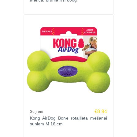
Menca, brūnie rīsi 800g
€8.94
Suņiem
Kong AirDog Bone rotaļlieta mešanai
suņiem M 16 cm