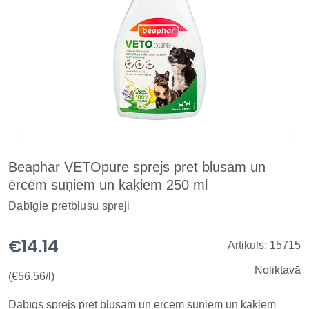
Beaphar VETOpure sprejs pret blusām un
ērcēm suņiem un kaķiem 250 ml
Dabīgie pretblusu spreji
€14.14
Artikuls: 15715
Noliktavā
(€56.56/l)
Dabīgs sprejs pret blusām un ērcēm suņiem un kaķiem