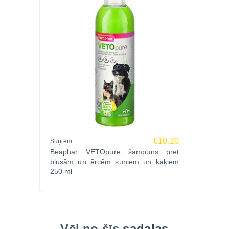
€10.20
Suņiem
Beaphar VETOpure šampūns pret
blusām un ērcēm suņiem un kaķiem
250 ml
Vēl no šīs
sadaļas