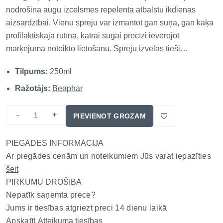
nodrošina augu izcelsmes repelenta atbalstu ikdienas
aizsardzībai. Vienu spreju var izmantot gan suņa, gan kaķa
profilaktiskajā rutīnā, katrai sugai precīzi ievērojot
marķējumā noteikto lietošanu. Spreju izvēlas tieši
marķējumā norādītajai sugai un vecuma vai svara grupai;
Tilpums:
250ml
suņiem paredzētu produktu nedrīkst automātiski lietot
kaķim. Pilnvērtīga a...
Ražotājs:
Beaphar
-
+
PIEVIENOT GROZAM
PIEGĀDES INFORMĀCIJA
Ar piegādes cenām un noteikumiem Jūs varat iepazīties
šeit
PIRKUMU DROŠĪBA
Nepatīk saņemta prece?
Jums ir tiesības atgriezt preci 14 dienu laikā
Apskatīt
Atteikuma tiesības