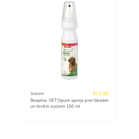
Biežāk uzdotie jautājumi (FAQ)
Vai šampūns piemērots jutīgai ādai?
Jā, šampūns ir īpaši izstrādāts suņiem ar kairinātu,
sausu vai niezošu ādu.
Cik bieži drīkst lietot šo šampūnu?
Var lietot 1–2 reizes nedēļā, atkarībā no ādas
stāvokļa.
Vai to var lietot kucēniem?
Jā, šampūns ir pietiekami maigs arī kucēniem no 3
mēnešu vecuma.
Pasūti Beaphar Soothing Shampoo Zoopasaule.lv
Rūpējies par sava suņa ādas un spalvas labsajūtu
€12.60
Suņiem
Beaphar VETOpure sprejs pret blusām
ar Beaphar Soothing Shampoo 250ml – dabisku,
un ērcēm suņiem 150 ml
nomierinošu kopšanu jutīgai ādai.
Pasūti Zoopasaule.lv – ātra piegāde un garantēta
Beaphar kvalitāte visā Latvijā!
Lai mazinātu niezi, izvēlies
šampūnus suņiem ar