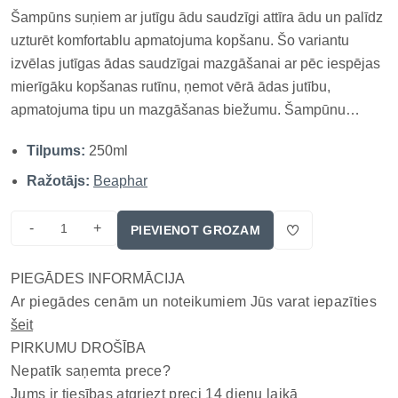
Šampūns suņiem ar jutīgu ādu saudzīgi attīra ādu un palīdz
uzturēt komfortablu apmatojuma kopšanu. Šo variantu
izvēlas jutīgas ādas saudzīgai mazgāšanai ar pēc iespējas
mierīgāku kopšanas rutīnu, ņemot vērā ādas jutību,
apmatojuma tipu un mazgāšanas biežumu. Šampūnu
vienmērīgi ieklāj samitrinātā apmatojumā, saudzīgi iemasē
Tilpums:
250ml
līdz ādai un rūpīgi izskalo, neatstājot līdzekļa paliekas.
Mazgāšanas biežu...
Ražotājs:
Beaphar
-
+
PIEVIENOT GROZAM
PIEGĀDES INFORMĀCIJA
Ar piegādes cenām un noteikumiem Jūs varat iepazīties
šeit
PIRKUMU DROŠĪBA
Nepatīk saņemta prece?
Jums ir tiesības atgriezt preci 14 dienu laikā