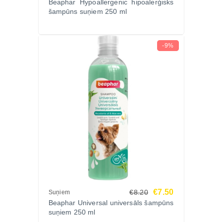
Beaphar Hypoallergenic hipoalerģisks
šampūns suņiem 250 ml
spīdīgu.
Galvenās īpašības
Maigs, pH neitrāls šampūns, piemērots jutīgai ādai.
-9%
Kliņģerīte mazina iekaisumu un veicina ādas
dziedināšanos.
Alveja un makadāmijas eļļa mitrina un baro ādu.
Bez parabēniem un kairinošām vielām.
Piemērots regulārai lietošanai visām šķirnēm.
Aktīvās vielas
Kliņģerīšu ekstrakts (Calendula Officinalis) –
nomierina un palīdz dziedēt kairinātu ādu.
Alvejas ekstrakts (Aloe Vera) – mitrina un aizsargā
ādu no sausuma.
Makadāmijas eļļa (Macadamia Integrifolia) – stiprina
€7.50
€8.20
spalvas struktūru un nodrošina mirdzumu.
Suņiem
Beaphar Universal universāls šampūns
Lietošanas instrukcija
suņiem 250 ml
Samitriniet suņa kažoku ar siltu ūdeni.