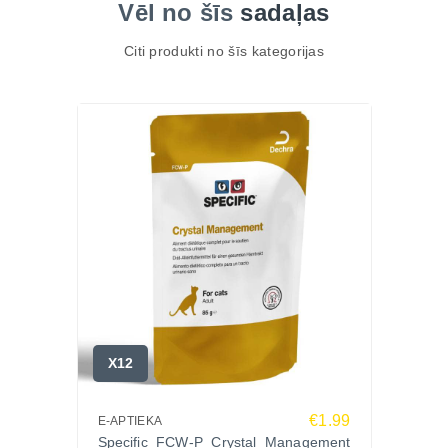
nomierinošu efektu
.
Vēl no šīs
sadaļas
Citi produkti no šīs kategorijas
X12
€1.99
E-APTIEKA
Specific FCW-P Crystal Management