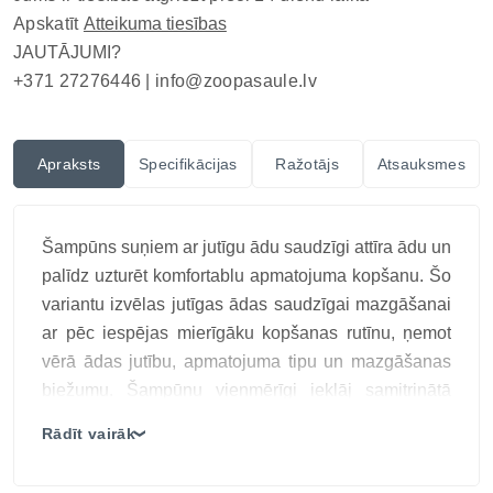
Apskatīt
Atteikuma tiesības
JAUTĀJUMI?
+371 27276446 |
info@zoopasaule.lv
Apraksts
Specifikācijas
Ražotājs
Atsauksmes
Šampūns suņiem ar jutīgu ādu saudzīgi attīra ādu un
palīdz uzturēt komfortablu apmatojuma kopšanu. Šo
variantu izvēlas jutīgas ādas saudzīgai mazgāšanai
ar pēc iespējas mierīgāku kopšanas rutīnu, ņemot
vērā ādas jutību, apmatojuma tipu un mazgāšanas
biežumu. Šampūnu vienmērīgi ieklāj samitrinātā
apmatojumā, saudzīgi iemasē līdz ādai un rūpīgi
Rādīt vairāk
❯
izskalo, neatstājot līdzekļa paliekas. Mazgāšanas
biežumu pielāgo apmatojuma stāvoklim, jo