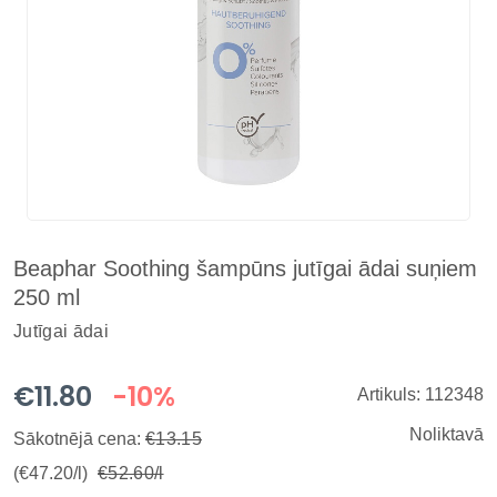
Beaphar Soothing šampūns jutīgai ādai suņiem
250 ml
Jutīgai ādai
€11.80
-10%
Artikuls: 112348
Noliktavā
Sākotnējā cena:
€13.15
(€47.20/l)
€52.60/l