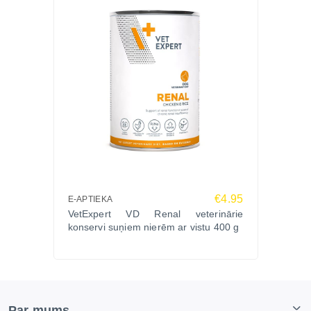
€4.95
E-APTIEKA
VetExpert VD Renal veterinārie
konservi suņiem nierēm ar vistu 400 g
Par mums