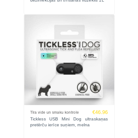
dezinfekcijas un tīrīšanas līdzeklis 1L
€46.96
Tīra vide un smaku kontrole
Tickless USB Mini Dog ultraskaņas
pretērču ierīce suņiem, melna