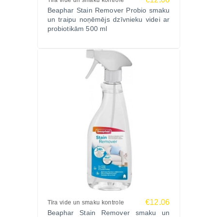
Tīra vide un smaku kontrole
tīrīšanai,
Beaphar Stain Remover Probio smaku
Satur probiotikas, kas iznīcina organiskos
un traipu noņēmējs dzīvnieku videi ar
pārpalikumus un veido aizsargkārtu,
probiotikām 500 ml
Efektīvs arī pret veciem un dziļiem traipiem,
Dabisks sastāvs – fermenti, Yucca schidigera
ekstrakts un aktīvās baktērijas,
Iepakojums izgatavots no pārstrādājamiem un videi
draudzīgiem materiāliem.
Lietošana:
Izsmidziniet uz piesārņotās vietas un ļaujiet
iedarboties. Nav nepieciešams skalot. Piemērots
visdažādākajām virsmām, bet ieteicams iepriekš
pārbaudīt krāsas izturību mazāk redzamā vietā.
Sastāvs:
<5% nejonu virsmaktīvās vielas, <5% amfoteriskās
virsmaktīvās vielas, fermenti, baktērijas (probiotikas),
€12.06
Tīra vide un smaku kontrole
smaržas, 1,2 benzizotiazolin-3-ons, Yucca
Beaphar Stain Remover smaku un
schidigera ekstrakts.