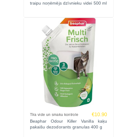
traipu noņēmējs dzīvnieku videi 500 ml
Ražotājs:
Beaphar, Nīderlande – uzticams zīmols dzīvnieku
higiēnas un kopšanas līdzekļos.
Pasūtiet BEAPHAR ODOUR REMOVER PROBIO
Zoopasaule.lv un uzturiet savu mājokli tīru un svaigu
ar ātru piegādi visā Latvijā!
Izvēlies
produktus nepatīkamu dzīvnieku
aromātu neitralizēšanai
Zoopasaule.lv
internetveikalā.
€10.90
Tīra vide un smaku kontrole
Beaphar Odour Killer Vanilla kaķu
pakaišu dezodorants granulas 400 g