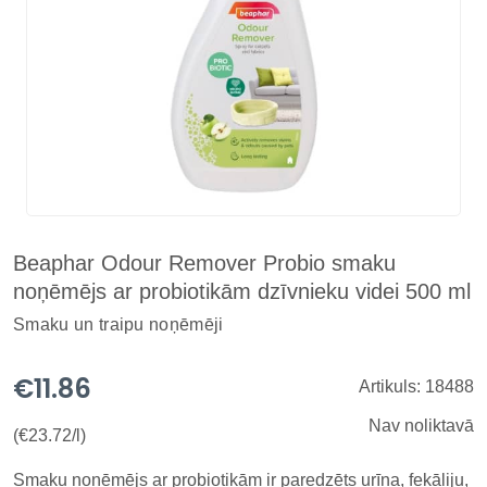
Beaphar Odour Remover Probio smaku
noņēmējs ar probiotikām dzīvnieku videi 500 ml
Smaku un traipu noņēmēji
€11.86
Artikuls: 18488
Nav noliktavā
(€23.72/l)
Smaku noņēmējs ar probiotikām ir paredzēts urīna, fekāliju,