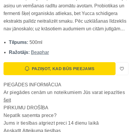
asiņu un vemšanas radītu aromātu avotam. Probiotikas un
fermenti šķeļ organiskās atliekas, bet Yucca schidigera
ekstrakts palīdz neitralizēt smaku. Pēc uzklāšanas līdzeklis
nav jānoskalo; uz krāsotiem audumiem un citām jutīgām
virsmām vispirms pārbauda krāsas noturību. Tīrīšanas
Tilpums:
500ml
rezultāts ir atkarīgs no materiāla un traipa vecuma, tāpēc j...
Ražotājs:
Beaphar
PAZIŅOT, KAD BŪS PIEEJAMS
PIEGĀDES INFORMĀCIJA
Ar piegādes cenām un noteikumiem Jūs varat iepazīties
šeit
PIRKUMU DROŠĪBA
Nepatīk saņemta prece?
Jums ir tiesības atgriezt preci 14 dienu laikā
Apskatīt
Atteikuma tiesības