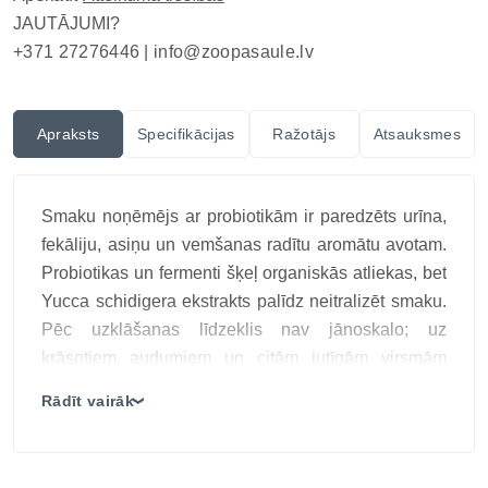
JAUTĀJUMI?
+371 27276446 |
info@zoopasaule.lv
Apraksts
Specifikācijas
Ražotājs
Atsauksmes
Smaku noņēmējs ar probiotikām ir paredzēts urīna,
fekāliju, asiņu un vemšanas radītu aromātu avotam.
Probiotikas un fermenti šķeļ organiskās atliekas, bet
Yucca schidigera ekstrakts palīdz neitralizēt smaku.
Pēc uzklāšanas līdzeklis nav jānoskalo; uz
krāsotiem audumiem un citām jutīgām virsmām
vispirms pārbauda krāsas noturību. Tīrīšanas
Rādīt vairāk
❯
rezultāts ir atkarīgs no materiāla un traipa vecuma,
tāpēc jutīgam tekstilam vai pārklājumam sāk ar
nelielu testa laukumu un nepārsniedz norādīto