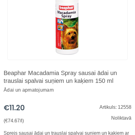
Beaphar Macadamia Spray sausai ādai un
trauslai spalvai suņiem un kaķiem 150 ml
Ādai un apmatojumam
€11.20
Artikuls: 12558
Noliktavā
(€74.67/l)
Sprejs sausai ādai un trauslai spalvai suņiem un kaķiem ar