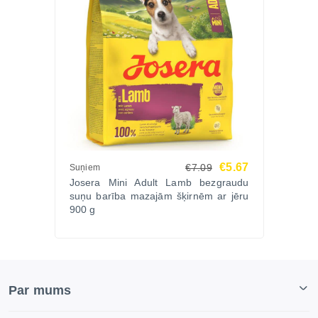
€5.67
€7.09
Suņiem
Josera Mini Adult Lamb bezgraudu
suņu barība mazajām šķirnēm ar jēru
900 g
Par mums