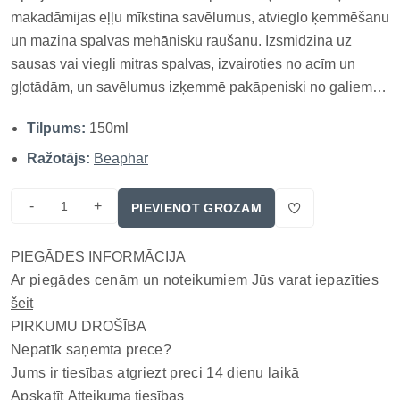
makadāmijas eļļu mīkstina savēlumus, atvieglo ķemmēšanu
un mazina spalvas mehānisku raušanu. Izsmidzina uz
sausas vai viegli mitras spalvas, izvairoties no acīm un
gļotādām, un savēlumus izķemmē pakāpeniski no galiem.
Makadāmijas eļļas variants paredzēts sausas, trauslas un
Tilpums:
150ml
blāvas spalvas kosmētiskai kopšanai, lai uzlabotu elastību
un atvi...
Ražotājs:
Beaphar
-
+
PIEVIENOT GROZAM
PIEGĀDES INFORMĀCIJA
Ar piegādes cenām un noteikumiem Jūs varat iepazīties
šeit
PIRKUMU DROŠĪBA
Nepatīk saņemta prece?
Jums ir tiesības atgriezt preci 14 dienu laikā
Apskatīt
Atteikuma tiesības