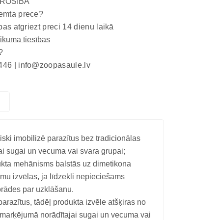
ROŠĪBA
emta prece?
bas atgriezt preci 14 dienu laikā
eikuma tiesības
?
446 |
info@zoopasaule.lv
i imobilizē parazītus bez tradicionālas
jai sugai un vecuma vai svara grupai;
dukta mehānisms balstās uz dimetikona
rmu izvēlas, ja līdzekli nepieciešams
orādes par uzklāšanu.
parazītus, tādēļ produkta izvēle atšķiras no
ši marķējumā norādītajai sugai un vecuma vai