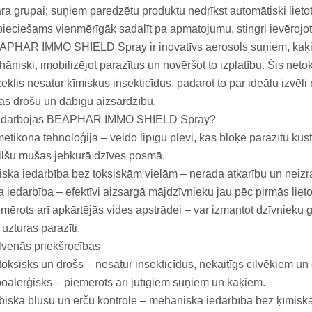
ra grupai; suņiem paredzētu produktu nedrīkst automātiski lietot 
ieciešams vienmērīgāk sadalīt pa apmatojumu, stingri ievēroj
APHAR IMMO SHIELD Spray ir inovatīvs aerosols suņiem, kaķi
āniski, imobilizējot parazītus un novēršot to izplatību. Šis neto
zeklis nesatur ķīmiskus insekticīdus, padarot to par ideālu izvēl
as drošu un dabīgu aizsardzību.
 darbojas BEAPHAR IMMO SHIELD Spray?
etikona tehnoloģija – veido lipīgu plēvi, kas bloķē parazītu kust
lšu mušas jebkurā dzīves posmā.
iska iedarbība bez toksiskām vielām – nerada atkarību un neizra
a iedarbība – efektīvi aizsargā mājdzīvnieku jau pēc pirmās liet
mērots arī apkārtējās vides apstrādei – var izmantot dzīvnieku g
 uzturas parazīti.
venās priekšrocības
oksisks un drošs – nesatur insekticīdus, nekaitīgs cilvēkiem un
oalerģisks – piemērots arī jutīgiem suņiem un kaķiem.
iska blusu un ērču kontrole – mehāniska iedarbība bez ķīmisk