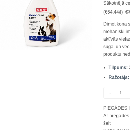
Sākotnējā c
(€64.44/l)
€7
Dimetikona s
mehāniski imo
aktīvās viela
sugai un vec
produktu nedr
mehānisms ba
Tilpums:
fiziski ierob
līdze...
Ražotājs:
-
PIEGĀDES 
Ar piegādes
šeit