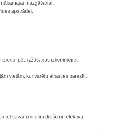
īdz nākamajai mazgāšanai.
ides apstrādei.
virzienu, pēc izžūšanas izķemmējiet
ām vietām, kur varētu atrasties parazīti.
iet savam mīlulim drošu un efektīvu