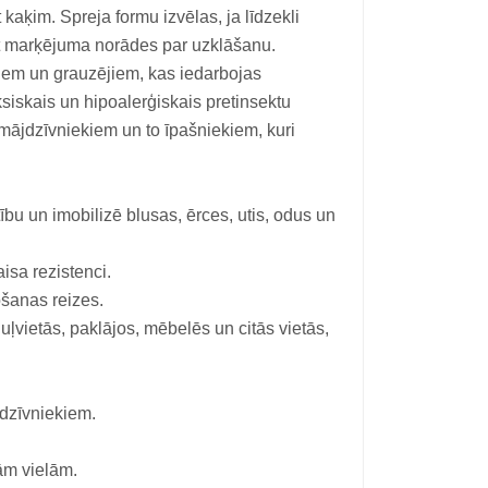
kaķim. Spreja formu izvēlas, ja līdzekli
ot marķējuma norādes par uzklāšanu.
em un grauzējiem, kas iedarbojas
ksiskais un hipoalerģiskais pretinsektu
i mājdzīvniekiem un to īpašniekiem, kuri
ību un imobilizē blusas, ērces, utis, odus un
isa rezistenci.
ošanas reizes.
uļvietās, paklājos, mēbelēs un citās vietās,
 dzīvniekiem.
ām vielām.