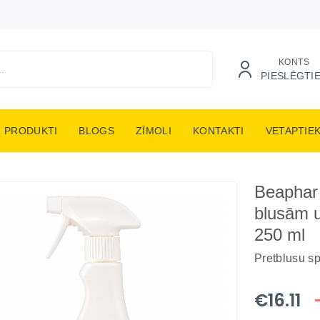
KONTS
PIESLĒGTI
PRODUKTI
BLOGS
ZĪMOLI
KONTAKTI
VETAPTIE
Beaphar 
blusām 
250 ml
Pretblusu sp
€16.11