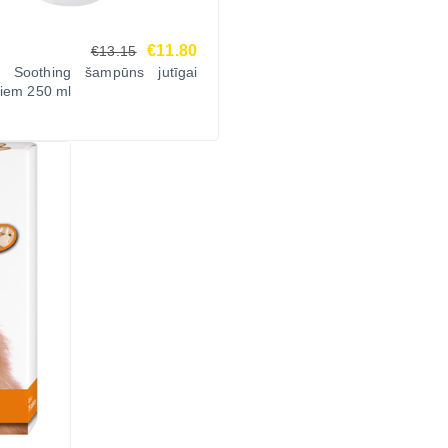
€11.80
€13.15
 Soothing šampūns jutīgai
ņiem 250 ml