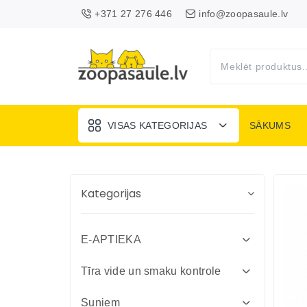
+371 27 276 446
info@zoopasaule.lv
VISAS KATEGORIJAS
SĀKUMS
Kategorijas
E-APTIEKA
Attārpošanas līdzekļi suņiem un
Tīra vide un smaku kontrole
kaķiem
Absorbenti un dezinfekcija fermām
Suņiem