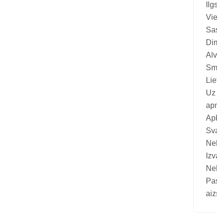
Vitamīni suņiem un kaķiem
Ilg
Vie
Veterinārie palīglīdzekļi suņiem un
Sa
kaķiem
Dim
Zobu kopšanas līdzekļi suņiem un
Alv
kaķiem
Sma
Lie
Zivju eļļas suņiem un kaķiem
Uz 
ap
Apk
Sva
Nel
Izv
Ne
Pa
aiz