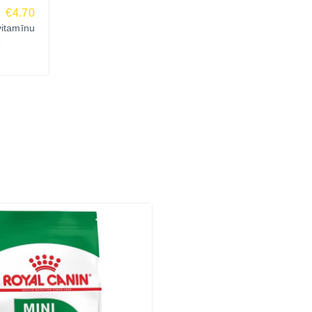
€4.70
itamīnu
5