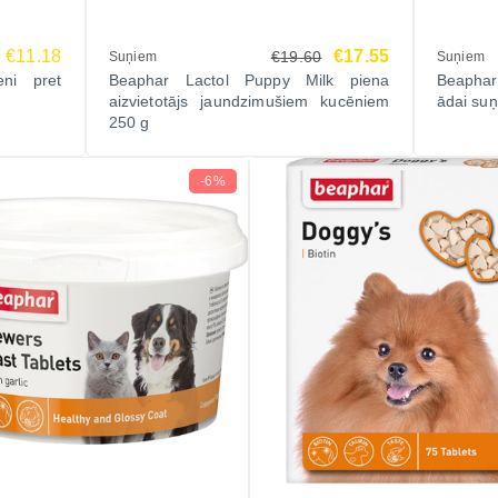
€11.18
€17.55
€19.60
Suņiem
Suņiem
eni pret
Beaphar Lactol Puppy Milk piena
Beaphar
aizvietotājs jaundzimušiem kucēniem
ādai su
250 g
-6%