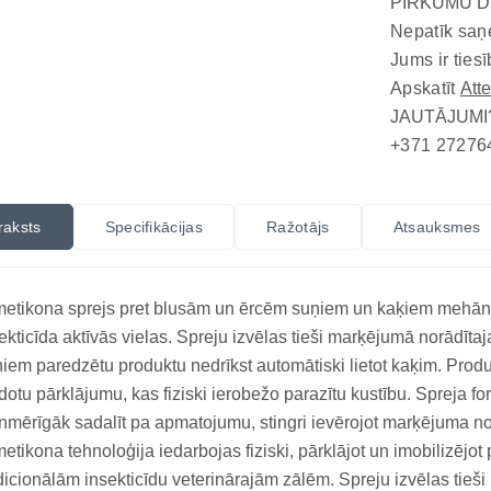
PIRKUMU D
Nepatīk saņ
Jums ir tiesī
Apskatīt
Att
JAUTĀJUMI
+371 27276
raksts
Specifikācijas
Ražotājs
Atsauksmes
etikona sprejs pret blusām un ērcēm suņiem un kaķiem mehānisk
ekticīda aktīvās vielas. Spreju izvēlas tieši marķējumā norādīta
iem paredzētu produktu nedrīkst automātiski lietot kaķim. Pro
dotu pārklājumu, kas fiziski ierobežo parazītu kustību. Spreja fo
nmērīgāk sadalīt pa apmatojumu, stingri ievērojot marķējuma n
etikona tehnoloģija iedarbojas fiziski, pārklājot un imobilizējot 
dicionālām insekticīdu veterinārajām zālēm. Spreju izvēlas tie