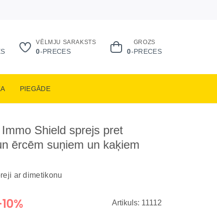
VĒLMJU SARAKSTS
GROZS
ES
0
-PRECES
0
-PRECES
KA
PIEGĀDE
Immo Shield sprejs pret
un ērcēm suņiem un kaķiem
reji ar dimetikonu
-10%
Artikuls: 11112