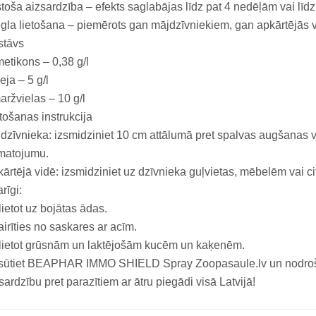
stoša aizsardzība – efekts saglabājas līdz pat 4 nedēļām vai l
gla lietošana – piemērots gan mājdzīvniekiem, gan apkārtējās v
stāvs
etikons – 0,38 g/l
eja – 5 g/l
ržvielas – 10 g/l
tošanas instrukcija
dzīvnieka: izsmidziniet 10 cm attālumā pret spalvas augšanas 
matojumu.
ārtējā vidē: izsmidziniet uz dzīvnieka guļvietas, mēbelēm vai cit
rīgi:
ietot uz bojātas ādas.
airīties no saskares ar acīm.
lietot grūsnām un laktējošām kucēm un kaķenēm.
sūtiet BEAPHAR IMMO SHIELD Spray Zoopasaule.lv un nodrošin
sardzību pret parazītiem ar ātru piegādi visā Latvijā!