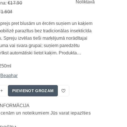
Noliktavā
ena:
€17.90
1.60/l
prejs pret blusām un ērcēm suņiem un kaķiem
bilizē parazītus bez tradicionālas insekticīda
s. Spreju izvēlas tieši marķējumā norādītajai
uma vai svara grupai; suņiem paredzētu
īkst automātiski lietot kaķim. Produkta
lstās uz dimetikona veidotu pārklājumu, kas
250ml
ežo parazītu kustību. Spreja formu izvēlas, ja
Beaphar
+
PIEVIENOT GROZAM
INFORMĀCIJA
 cenām un noteikumiem Jūs varat iepazīties