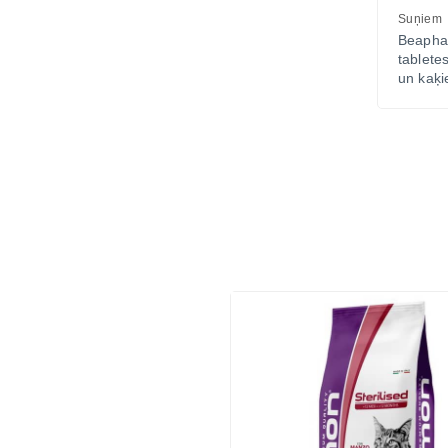
Suņiem
Beapha
tablet
un kaķ