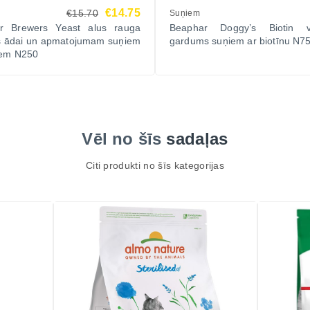
€14.75
€15.70
Suņiem
r Brewers Yeast alus rauga
Beaphar Doggy’s Biotin v
es ādai un apmatojumam suņiem
gardums suņiem ar biotīnu N7
iem N250
Vēl no šīs
sadaļas
Citi produkti no šīs kategorijas