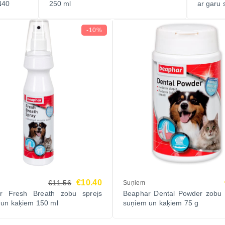
N40
250 ml
ar garu 
-10%
€10.40
€11.56
Suņiem
r Fresh Breath zobu sprejs
Beaphar Dental Powder zobu p
 un kaķiem 150 ml
suņiem un kaķiem 75 g