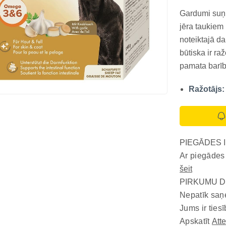
Gardumi suņi
jēra taukiem
noteiktajā d
būtiska ir ra
pamata barīb
ieskaita kop
Ražotājs:
slimības vai
sas...
PIEGĀDES 
Ar piegādes
šeit
PIRKUMU D
Nepatīk saņ
Jums ir tiesī
Apskatīt
Att