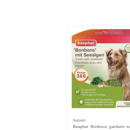
Vitamīni suņiem un kaķiem
Veterinārie palīglīdzekļi suņiem un
kaķiem
Zobu kopšanas līdzekļi suņiem un
kaķiem
Zivju eļļas suņiem un kaķiem
Suņiem
Beaphar Bonbons gardumi s