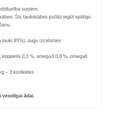
ildbarība suņiem.
kābes. Šīs taukskābes palīdz iegūt spīdīgu
šanu.
 tauki 95%), augu izcelsmes
 %, koppelni 0,3 %, omega3 0,8 %, omega6
kg – 3 konfektes
veselīgai ādai
.