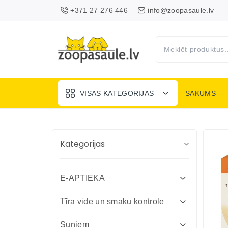
+371 27 276 446
info@zoopasaule.lv
VISAS KATEGORIJAS
SĀKUMS
Kategorijas
E-APTIEKA
Attārpošanas līdzekļi suņiem un
Tīra vide un smaku kontrole
kaķiem
Absorbenti un dezinfekcija fermām
Suņiem