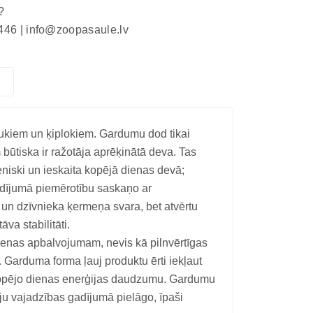
?
446 |
info@zoopasaule.lv
taukiem un ķiplokiem. Gardumu dod tikai
ūtiska ir ražotāja aprēķinātā deva. Tas
niski un ieskaita kopējā dienas devā;
adījumā piemērotību saskaņo ar
un dzīvnieka ķermeņa svara, bet atvērtu
va stabilitāti.
enas apbalvojumam, nevis kā pilnvērtīgas
. Garduma forma ļauj produktu ērti iekļaut
r kopējo dienas enerģijas daudzumu. Gardumu
u vajadzības gadījumā pielāgo, īpaši