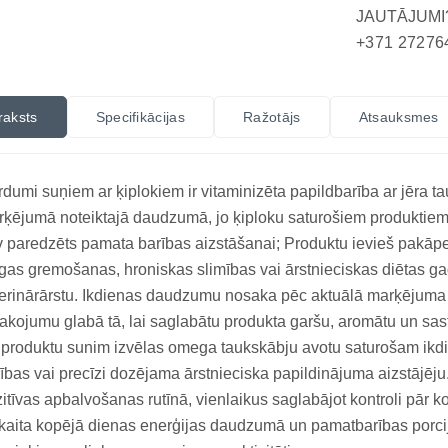
JAUTĀJUMI
+371 27276
raksts
Specifikācijas
Ražotājs
Atsauksmes
dumi suņiem ar ķiplokiem ir vitaminizēta papildbarība ar jēra 
ķējumā noteiktajā daudzumā, jo ķiploku saturošiem produktiem b
 paredzēts pamata barības aizstāšanai; Produktu ievieš pakāpe
īgas gremošanas, hroniskas slimības vai ārstnieciskas diētas g
erinārārstu. Ikdienas daudzumu nosaka pēc aktuālā marķējuma 
akojumu glabā tā, lai saglabātu produkta garšu, aromātu un sastā
produktu sunim izvēlas omega taukskābju avotu saturošam ikdi
ības vai precīzi dozējama ārstnieciska papildinājuma aizstājēju
itīvas apbalvošanas rutīnā, vienlaikus saglabājot kontroli pā
kaita kopējā dienas enerģijas daudzumā un pamatbarības porcij