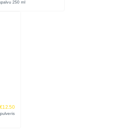
spalvu 250 ml
€12.50
ulveris