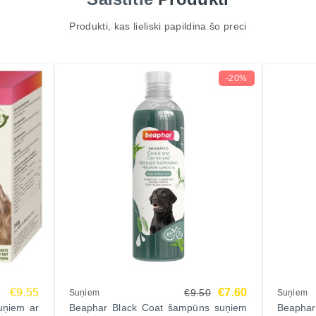
Produkti, kas lieliski papildina šo preci
-20%
€9.55
€7.60
€9.50
Suņiem
Suņiem
uņiem ar
Beaphar Black Coat šampūns suņiem
Beaphar