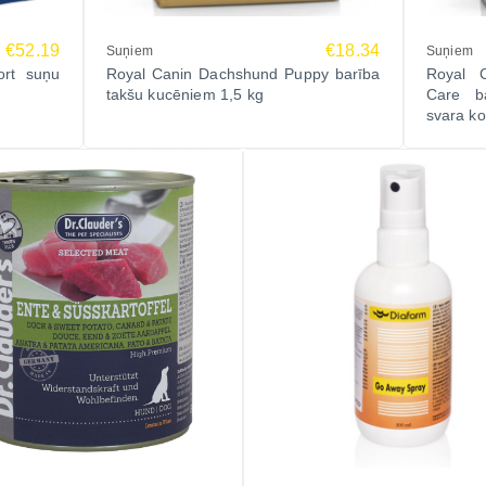
€52.19
€18.34
Suņiem
Suņiem
ort suņu
Royal Canin Dachshund Puppy barība
Royal 
takšu kucēniem 1,5 kg
Care ba
svara ko