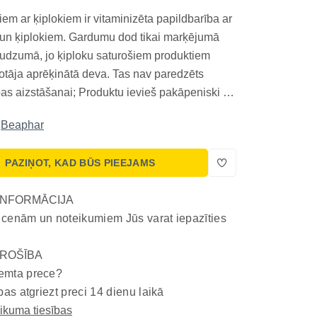
em ar ķiplokiem ir vitaminizēta papildbarība ar
 un ķiplokiem. Gardumu dod tikai marķējumā
audzumā, jo ķiploku saturošiem produktiem
žotāja aprēķinātā deva. Tas nav paredzēts
as aizstāšanai; Produktu ievieš pakāpeniski un
ējā dienas devā; jutīgas gremošanas, hroniskas
Beaphar
 ārstnieciskas diētas gadījumā piemērotību
PAZIŅOT, KAD BŪS PIEEJAMS
INFORMĀCIJA
 cenām un noteikumiem Jūs varat iepazīties
ROŠĪBA
emta prece?
bas atgriezt preci 14 dienu laikā
eikuma tiesības