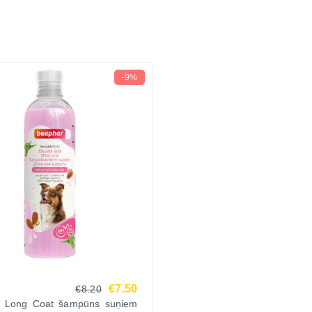
-9%
€7.50
€8.20
 Long Coat šampūns suņiem