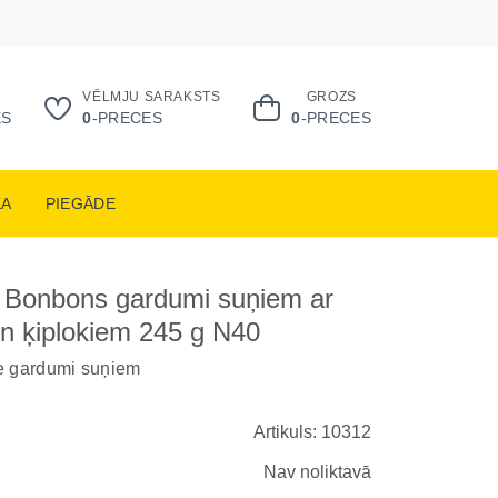
VĒLMJU SARAKSTS
GROZS
ES
0
-PRECES
0
-PRECES
KA
PIEGĀDE
 Bonbons gardumi suņiem ar
n ķiplokiem 245 g N40
e gardumi suņiem
Artikuls: 10312
Nav noliktavā