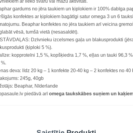
vniekiem ar lieko svaru vai mazu aktivitāti.
phar gardums no jēra taukiem un ķiplokiem ir 100% dabīga pap
šīgās konfektes ar ķiplokiem bagātīgi satur omega 3 un 6 tauks
atojumu. Beaphar konfektes no jēra taukiem arī veicina gremo
labāt vēsā, tumšā vietā (nesasaldēt).
TĀVDAĻAS: Dzīvnieku izcelsmes gaļa un blakusprodukti (jēra
kusprodukti (ķiploki 5 %).
līze: kopproteīni 1,5 %, kopšķiedra 1,7 %, eļļas un tauki 96,3
 %.
nas deva: līdz 20 kg – 1 konfekte 20-40 kg – 2 konfektes no 40 
pakojums: 245g, 40gb
otājs: Beaphar, Nīderlande
pasaule.lv piedāvā arī
omega taukskābes suņiem un kaķiem 
Saistītie
Produkti