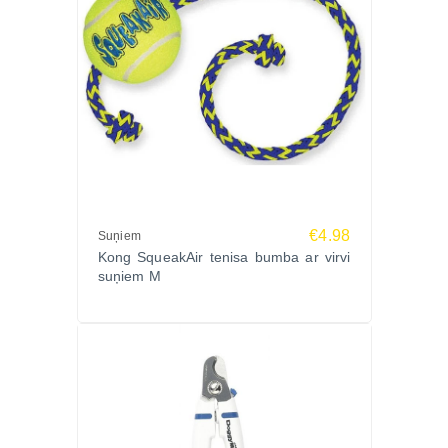
€4.98
Suņiem
Kong SqueakAir tenisa bumba ar virvi
suņiem M