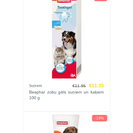
aizsardzību savam mīlulim! Ātra piegāde visā
Latvijā.
€11.35
€11.95
Suņiem
Beaphar zobu gēls suņiem un kaķiem
100 g
-10%