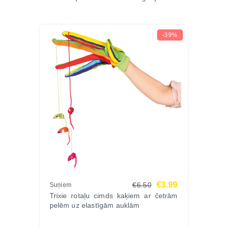
-39%
€3.99
€6.50
Suņiem
Trixie rotaļu cimds kaķiem ar četrām
pelēm uz elastīgām auklām