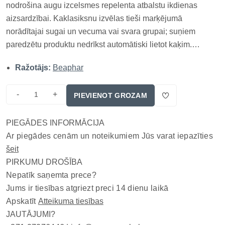
nodrošina augu izcelsmes repelenta atbalstu ikdienas
aizsardzībai. Kaklasiksnu izvēlas tieši marķējumā
norādītajai sugai un vecuma vai svara grupai; suņiem
paredzētu produktu nedrīkst automātiski lietot kaķim.
Produkts papildina ikdienas profilaksi; tas neaizstāj
Ražotājs:
Beaphar
invāzijas ārstēšanu ar sugai un svaram atbilstošām
veterinārajām zālēm. Kaklasiksnas form...
-
+
PIEVIENOT GROZAM
PIEGĀDES INFORMĀCIJA
Ar piegādes cenām un noteikumiem Jūs varat iepazīties
šeit
PIRKUMU DROŠĪBA
Nepatīk saņemta prece?
Jums ir tiesības atgriezt preci 14 dienu laikā
Apskatīt
Atteikuma tiesības
JAUTĀJUMI?