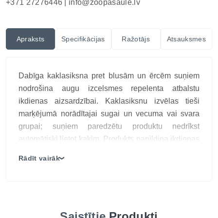
+371 27276446 |
info@zoopasaule.lv
Apraksts
Specifikācijas
Ražotājs
Atsauksmes
Dabīga kaklasiksna pret blusām un ērcēm suņiem
nodrošina augu izcelsmes repelenta atbalstu
ikdienas aizsardzībai. Kaklasiksnu izvēlas tieši
marķējumā norādītajai sugai un vecuma vai svara
grupai; suņiem paredzētu produktu nedrīkst
automātiski lietot kaķim. Produkts papildina ikdienas
profilaksi; tas neaizstāj invāzijas ārstēšanu ar sugai
Rādīt vairāk
❯
un svaram atbilstošām veterinārajām zālēm.
Kaklasiksnas forma nodrošina nepārtrauktu
profilaktisku atbalstu dzīvnieka ikdienas vidē, ja tā
pareizi pielāgota un regulāri pārbaudīta.
Saistītie
Produkti
Augu izcelsmes aromātisko vielu risinājums