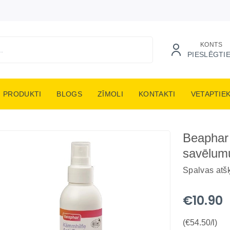
KONTS
PIESLĒGTI
PRODUKTI
BLOGS
ZĪMOLI
KONTAKTI
VETAPTIE
Beaphar 
savēlumu
Spalvas atš
€10.90
(€54.50/l)