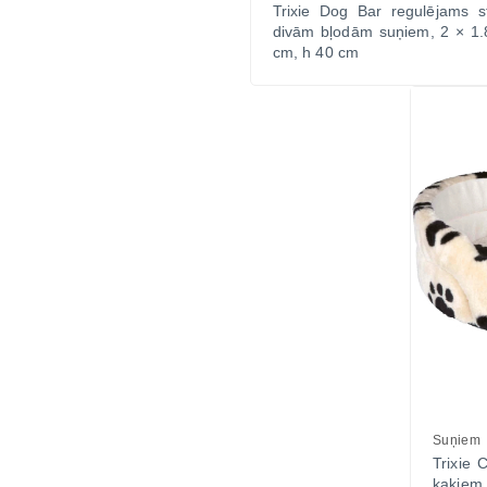
Trixie Dog Bar regulējams st
divām bļodām suņiem, 2 × 1.8
cm, h 40 cm
Suņiem
Trixie 
kaķiem 