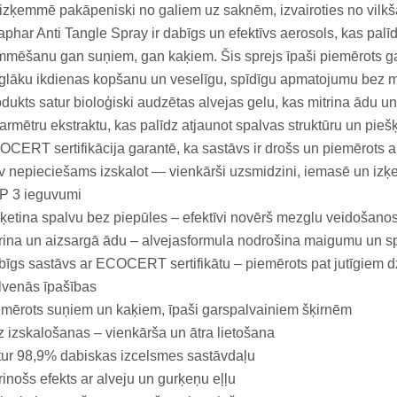
izķemmē pakāpeniski no galiem uz saknēm, izvairoties no vilk
phar Anti Tangle Spray ir dabīgs un efektīvs aerosols, kas palī
mēšanu gan suņiem, gan kaķiem. Šis sprejs īpaši piemērots g
glāku ikdienas kopšanu un veselīgu, spīdīgu apmatojumu bez 
dukts satur bioloģiski audzētas alvejas gelu, kas mitrina ādu un
armētru ekstraktu, kas palīdz atjaunot spalvas struktūru un pieš
CERT sertifikācija garantē, ka sastāvs ir drošs un piemērots arī
 nepieciešams izskalot — vienkārši uzsmidzini, iemasē un iz
P 3 ieguvumi
ķetina spalvu bez piepūles – efektīvi novērš mezglu veidošanos
rina un aizsargā ādu – alvejasformula nodrošina maigumu un s
īgs sastāvs ar ECOCERT sertifikātu – piemērots pat jutīgiem d
lvenās īpašības
mērots suņiem un kaķiem, īpaši garspalvainiem šķirnēm
 izskalošanas – vienkārša un ātra lietošana
ur 98,9% dabiskas izcelsmes sastāvdaļu
rinošs efekts ar alveju un gurķeņu eļļu