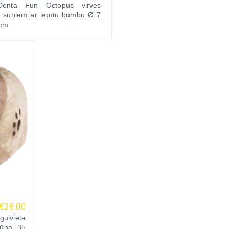
 Denta Fun Octopus virves
ta suņiem ar iepītu bumbu Ø 7
 cm
€26.00
uļvieta
ūna, 35