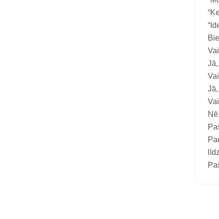
“Ķe
“Id
Bie
Vai
Jā,
Vai
Jā,
Vai
Nē,
Pas
Pad
līd
Pas