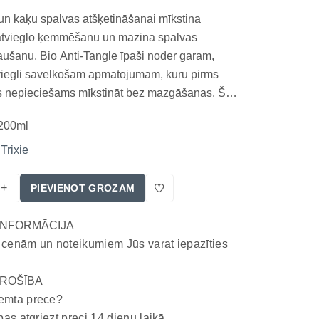
un kaķu spalvas atšķetināšanai mīkstina
atvieglo ķemmēšanu un mazina spalvas
ušanu. Bio Anti-Tangle īpaši noder garam,
viegli savelkošam apmatojumam, kuru pirms
nepieciešams mīkstināt bez mazgāšanas. Šis
ds īpaši noder garam, sausam vai viegli
200ml
apmatojumam, kuru nepieciešams sagatavot
emmēšanai bez mazgāšanas...
Trixie
+
PIEVIENOT GROZAM
INFORMĀCIJA
 cenām un noteikumiem Jūs varat iepazīties
ROŠĪBA
emta prece?
bas atgriezt preci 14 dienu laikā