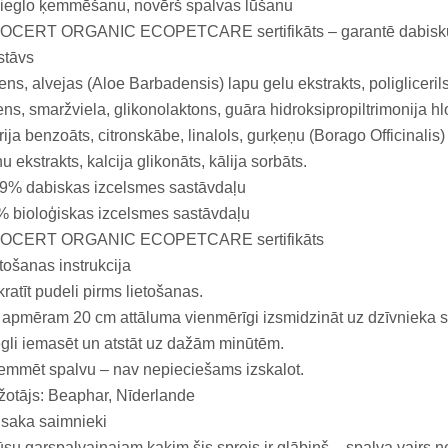
vieglo ķemmēšanu, novērš spalvas lūšanu
OCERT ORGANIC ECOPETCARE sertifikāts – garantē dabisku 
stāvs
ns, alvejas (Aloe Barbadensis) lapu gelu ekstrakts, poliglicerils
ns, smaržviela, glikonolaktons, guāra hidroksipropiltrimonija hlo
rija benzoāts, citronskābe, linalols, gurķeņu (Borago Officinalis)
u ekstrakts, kalcija glikonāts, kālija sorbāts.
,9% dabiskas izcelsmes sastāvdaļu
 bioloģiskas izcelsmes sastāvdaļu
OCERT ORGANIC ECOPETCARE sertifikāts
tošanas instrukcija
ratīt pudeli pirms lietošanas.
apmēram 20 cm attāluma vienmērīgi izsmidzināt uz dzīvnieka s
gli iemasēt un atstāt uz dažām minūtēm.
emmēt spalvu – nav nepieciešams izskalot.
otājs: Beaphar, Nīderlande
saka saimnieki
su garspalvainajam kaķim šis sprejs ir glābiņš – spalva vairs n