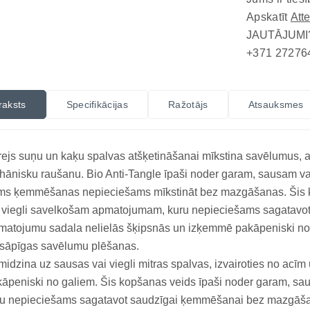
Apskatīt
Att
JAUTĀJUMI
+371 27276
raksts
Specifikācijas
Ražotājs
Atsauksmes
ejs suņu un kaķu spalvas atšķetināšanai mīkstina savēlumus,
ānisku raušanu. Bio Anti-Tangle īpaši noder garam, sausam v
rms ķemmēšanas nepieciešams mīkstināt bez mazgāšanas. Šis 
i viegli savelkošam apmatojumam, kuru nepieciešams sagatav
atojumu sadala nelielās šķipsnās un izķemmē pakāpeniski no g
 sāpīgas savēlumu plēšanas.
midzina uz sausas vai viegli mitras spalvas, izvairoties no a
āpeniski no galiem. Šis kopšanas veids īpaši noder garam, s
ru nepieciešams sagatavot saudzīgai ķemmēšanai bez mazgāša