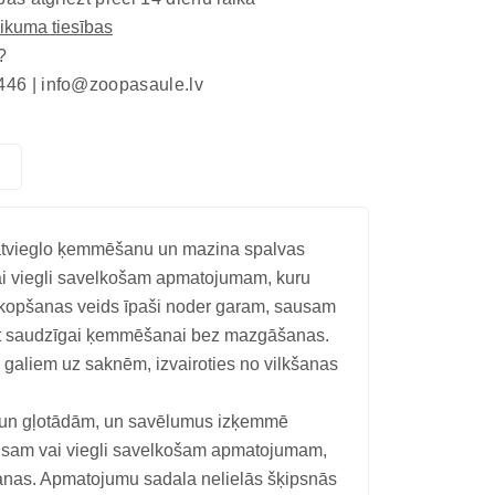
eikuma tiesības
?
446 |
info@zoopasaule.lv
 atvieglo ķemmēšanu un mazina spalvas
ai viegli savelkošam apmatojumam, kuru
kopšanas veids īpaši noder garam, sausam
ot saudzīgai ķemmēšanai bez mazgāšanas.
aliem uz saknēm, izvairoties no vilkšanas
cīm un gļotādām, un savēlumus izķemmē
ausam vai viegli savelkošam apmatojumam,
nas. Apmatojumu sadala nelielās šķipsnās