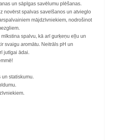
šanas un sāpīgas savēlumu plēšanas.
dz novērst spalvas savelšanos un atvieglo
arspalvainiem mājdzīvniekiem, nodrošinot
mezgliem.
 mīkstina spalvu, kā arī gurķeņu eļļu un
ķir svaigu aromātu. Neitrāls pH un
 jutīgai ādai.
ķemmē!
 un statiskumu.
pīdumu.
zīvniekiem.