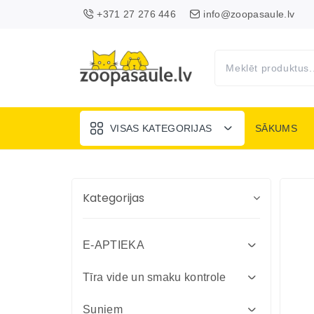
+371 27 276 446
info@zoopasaule.lv
VISAS KATEGORIJAS
SĀKUMS
Kategorijas
E-APTIEKA
Attārpošanas līdzekļi suņiem un
Tīra vide un smaku kontrole
kaķiem
Absorbenti un dezinfekcija fermām
Suņiem