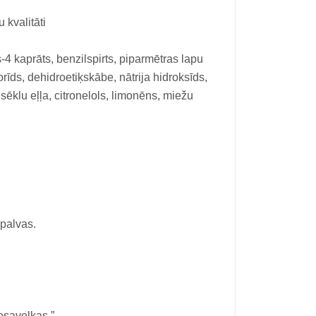
kvalitāti
-4 kaprāts, benzilspirts, piparmētras lapu
rīds, dehidroetiķskābe, nātrija hidroksīds,
 sēklu eļļa, citronelols, limonēns, miežu
palvas.
esavelkas.”