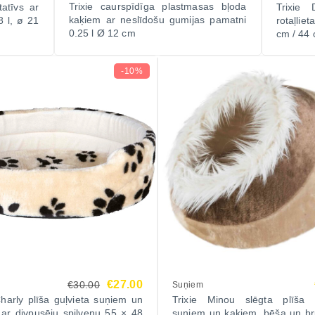
Trixie caurspīdīga plastmasas bļoda
atīvs ar
Trixie
kaķiem ar neslīdošu gumijas pamatni
 l, ø 21
rotaļlie
0.25 l Ø 12 cm
cm / 44
-10%
€27.00
€30.00
Suņiem
Charly plīša guļvieta suņiem un
Trixie Minou slēgta plīša g
ar divpusēju spilvenu 55 × 48
suņiem un kaķiem, bēša un br