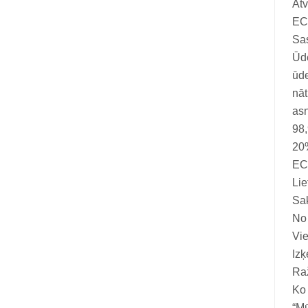
At
Vitamīni suņiem un kaķiem
EC
Veterinārie palīglīdzekļi suņiem un
Sa
kaķiem
Ūde
ūde
Zobu kopšanas līdzekļi suņiem un
nāt
kaķiem
asn
Zivju eļļas suņiem un kaķiem
98
20%
EC
Lie
Sak
No 
Vie
Izķ
Raž
Ko 
“Mū