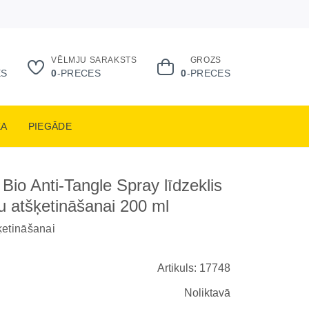
VĒLMJU SARAKSTS
GROZS
ES
0
-PRECES
0
-PRECES
KA
PIEGĀDE
Bio Anti-Tangle Spray līdzeklis
 atšķetināšanai 200 ml
ķetināšanai
Artikuls: 17748
Noliktavā