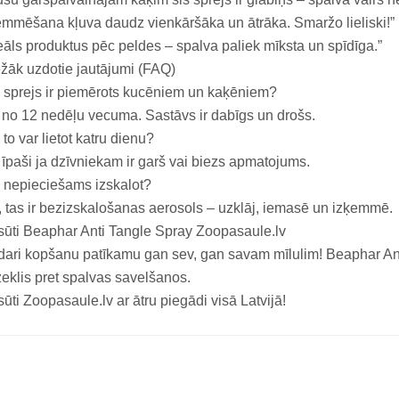
mmēšana kļuva daudz vienkāršāka un ātrāka. Smaržo lieliski!”
eāls produktus pēc peldes – spalva paliek mīksta un spīdīga.”
žāk uzdotie jautājumi (FAQ)
 sprejs ir piemērots kucēniem un kaķēniem?
 no 12 nedēļu vecuma. Sastāvs ir dabīgs un drošs.
 to var lietot katru dienu?
 īpaši ja dzīvniekam ir garš vai biezs apmatojums.
 nepieciešams izskalot?
 tas ir bezizskalošanas aerosols – uzklāj, iemasē un izķemmē.
ūti Beaphar Anti Tangle Spray Zoopasaule.lv
ari kopšanu patīkamu gan sev, gan savam mīlulim! Beaphar Anti
zeklis pret spalvas savelšanos.
ūti Zoopasaule.lv ar ātru piegādi visā Latvijā!