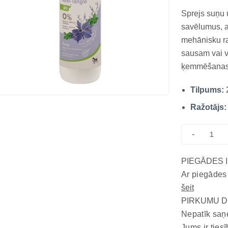
Sprejs suņu 
savēlumus, 
mehānisku ra
sausam vai 
ķemmēšanas 
kopšanas vei
Tilpums:
savelkošam 
saudzīgai ķ
Ražotājs:
-
PIEGĀDES 
Ar piegādes
šeit
PIRKUMU D
Nepatīk saņ
Jums ir tiesī