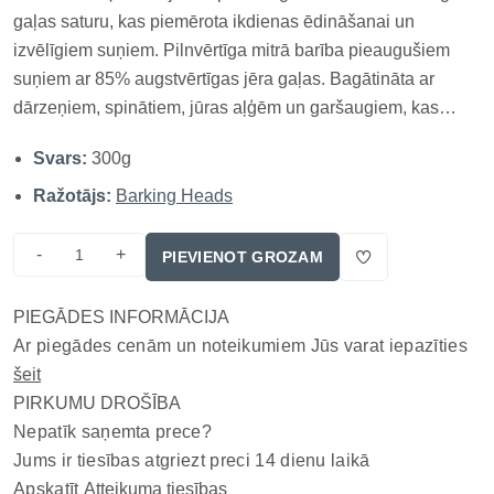
gaļas saturu, kas piemērota ikdienas ēdināšanai un
izvēlīgiem suņiem. Pilnvērtīga mitrā barība pieaugušiem
suņiem ar 85% augstvērtīgas jēra gaļas. Bagātināta ar
dārzeņiem, spinātiem, jūras aļģēm un garšaugiem, kas
veicina veselīgu gremošanu, ādas un apmatojuma stāvokli.
Svars:
300g
Ideāla izvēle suņiem, kuri novērtē dabīgu, gardu un
veselīgu uzturu...
Ražotājs:
Barking Heads
-
+
PIEVIENOT GROZAM
PIEGĀDES INFORMĀCIJA
Ar piegādes cenām un noteikumiem Jūs varat iepazīties
šeit
PIRKUMU DROŠĪBA
Nepatīk saņemta prece?
Jums ir tiesības atgriezt preci 14 dienu laikā
Apskatīt
Atteikuma tiesības