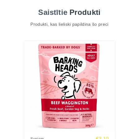
85% jēra gaļas – svaigi pagatavots un sulīgs
Saistītie
Produkti
proteīna avots
Satur dārzeņus un funkcionālus augus – spinātus,
Produkti, kas lieliski papildina šo preci
piparmētru, lucernu
Laša eļļa un saulespuķu eļļa – ādai un
apmatojumam
Bez mākslīgām krāsvielām, konservantiem un
aromatizētājiem
Bagātināts ar vitamīniem un minerālvielām
Sastāvs:
85% jēra gaļas (60% svaiga jēra gaļa, 25% jēra
buljons), saldie kartupeļi, spināti, cukīni, zirņi,
saulespuķu eļļa, laša eļļa, jūras aļģes, lucerna,
pētersīļi, kurkuma, anīss, piparmētra, grieķu
sieramoliņa sēklas, minerālvielas
Analītiskās sastāvdaļas:
Kopproteīns 10%, koptauki 6%, kopšķiedrvielas
€3.10