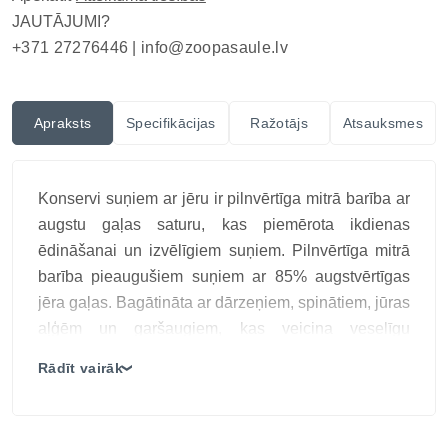
JAUTĀJUMI?
+371 27276446 |
info@zoopasaule.lv
Apraksts
Specifikācijas
Ražotājs
Atsauksmes
Konservi suņiem ar jēru ir pilnvērtīga mitrā barība ar
augstu gaļas saturu, kas piemērota ikdienas
ēdināšanai un izvēlīgiem suņiem. Pilnvērtīga mitrā
barība pieaugušiem suņiem ar 85% augstvērtīgas
jēra gaļas. Bagātināta ar dārzeņiem, spinātiem, jūras
aļģēm un garšaugiem, kas veicina veselīgu
gremošanu, ādas un apmatojuma stāvokli. Ideāla
Rādīt vairāk
❯
izvēle suņiem, kuri novērtē dabīgu, gardu un
veselīgu uzturu.
Galvenās īpašības