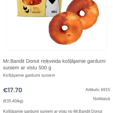
Mr.Bandit Donut riņķveida košļājamie gardumi
suņiem ar vistu 500 g
Košļājamie gardumi suņiem
€17.70
Artikuls: 6915
Noliktavā
(€35.40/kg)
Košļājamie gardumi suņiem ar vistu no Mr.Bandit Donut