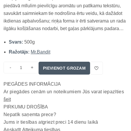
piedāvā mīlulim pievilcīgu aromātu un patīkamu tekstūru,
savukārt saimniekam tie nodrošina ērtu veidu, kā dažādot
ikdienas apbalvošanu; riņķa forma ir ērti satverama un rada
ilgāku košļāšanas nodarbi, bet gaļas pārklājums padara
gardumu īpaši pievilcīgu vidējiem un lielākiem suņiem,
Svars:
500g
ļaujot apbalvošanu pielāgot mīluļa gaumei un ikdienas
paradumi...
Ražotājs:
Mr.Bandit
-
+
PIEVIENOT GROZAM
PIEGĀDES INFORMĀCIJA
Ar piegādes cenām un noteikumiem Jūs varat iepazīties
šeit
PIRKUMU DROŠĪBA
Nepatīk saņemta prece?
Jums ir tiesības atgriezt preci 14 dienu laikā
Apskatīt
Atteikuma tiesības