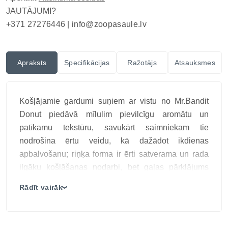
JAUTĀJUMI?
+371 27276446 |
info@zoopasaule.lv
Apraksts
Specifikācijas
Ražotājs
Atsauksmes
Košļājamie gardumi suņiem ar vistu no Mr.Bandit
Donut piedāvā mīlulim pievilcīgu aromātu un
patīkamu tekstūru, savukārt saimniekam tie
nodrošina ērtu veidu, kā dažādot ikdienas
apbalvošanu; riņķa forma ir ērti satverama un rada
ilgāku košļāšanas nodarbi, bet gaļas pārklājums
padara gardumu īpaši pievilcīgu vidējiem un
Rādīt vairāk
❯
lielākiem suņiem, ļaujot apbalvošanu pielāgot mīluļa
gaumei un ikdienas paradumiem, gardums labi
iederas ikdienas palutināšanā un ļauj izvēlēties