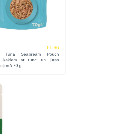
€1.66
ws Tuna Seabream Pouch
i kaķiem ar tunci un jūras
uljonā 70 g