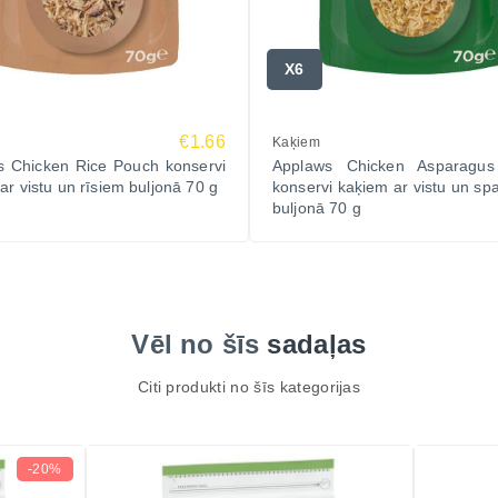
X6
€1.66
Kaķiem
s Chicken Rice Pouch konservi
Applaws Chicken Asparagu
ar vistu un rīsiem buljonā 70 g
konservi kaķiem ar vistu un sp
buljonā 70 g
Vēl no šīs
sadaļas
Citi produkti no šīs kategorijas
-20%