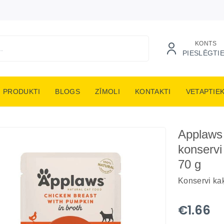
KONTS
PIESLĒGTI
PRODUKTI
BLOGS
ZĪMOLI
KONTAKTI
VETAPTIE
Applaws
konservi
70 g
Konservi ka
€1.66