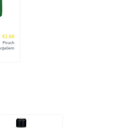
€1.66
s Pouch
arģeļiem