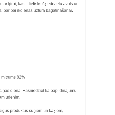
ar ķirbi, kas ir lielisks šķiedrvielu avots un
i barībai ikdienas uztura bagātināšanai.
, mitrums 82%
ciņas dienā. Pasniedziet kā papildinājumu
jam ūdenim.
abīgus produktus suņiem un kaķiem,