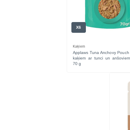
X6
Kaķiem
Applaws Tuna Anchovy Pouch 
kaķiem ar tunci un anšoviem
70 g