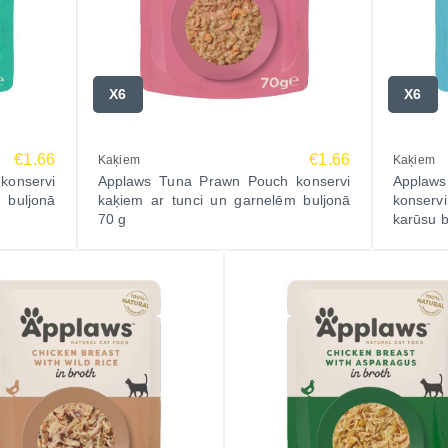
X6
X6
€1.66
€1.66
Kaķiem
Kaķiem
konservi
Applaws Tuna Prawn Pouch konservi
Appla
 buljonā
kaķiem ar tunci un garnelēm buljonā
konserv
70 g
karūsu b