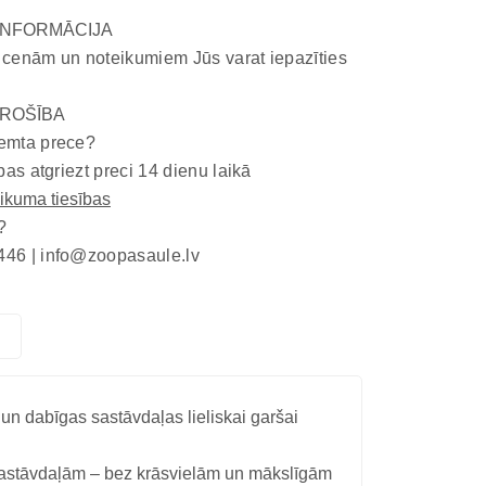
INFORMĀCIJA
 cenām un noteikumiem Jūs varat iepazīties
ROŠĪBA
emta prece?
bas atgriezt preci 14 dienu laikā
eikuma tiesības
?
446 |
info@zoopasaule.lv
 un dabīgas sastāvdaļas lieliskai garšai
 sastāvdaļām – bez krāsvielām un mākslīgām