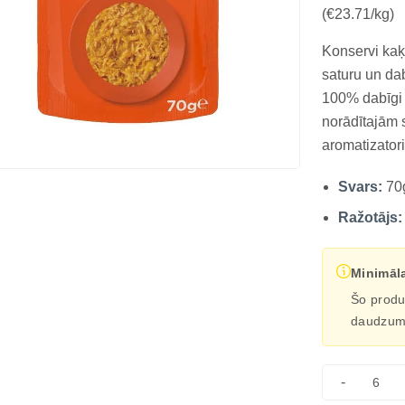
(€23.71/kg)
Konservi kaķi
saturu un dab
100% dabīgi 
norādītajām 
aromatizator
vistas fileju 
Svars:
70
atbalsta gre
sau...
Ražotājs:
Minimāl
Šo produk
daudzumā 
-