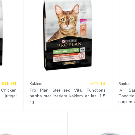
€16.91
€21.14
Kaķiem
Suņiem
 Chicken
Pro Plan Sterilised Vital Functions
IV Sa
 jūtīgai
barība sterilizētiem kaķiem ar lasi 1.5
Conditi
kg
suņiem 