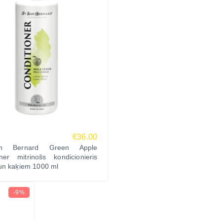
€36.00
n Bernard Green Apple
oner mitrinošs kondicionieris
un kaķiem 1000 ml
-9%