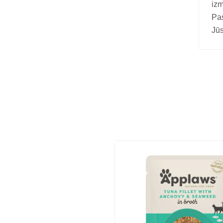
izm
Vitamīni suņiem un kaķiem
Pa
Veterinārie palīglīdzekļi suņiem un
Jūs
kaķiem
Zobu kopšanas līdzekļi suņiem un
kaķiem
Zivju eļļas suņiem un kaķiem