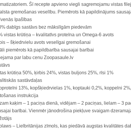
matizatoriem. Šī recepte apvieno viegli sagremojamu vistas fileju 
alsta gremošanas veselību. Piemērots kā papildinājums sausaja
lvenās īpašības
0% dabīgs sastāvs bez mākslīgām piedevām
 vistas krūtiņa – kvalitatīvs proteīna un Omega-6 avots
bis – šķiedrvielu avots veselīgai gremošanai
āli piemērots kā papildbarība sausajai barībai
ejama par labu cenu Zoopasaule.lv
stāvs
tas krūtiņa 50%, ķirbis 24%, vistas buljons 25%, rīsi 1%
lītiskās sastāvdaļas
proteīni 13%, kopšķiedrvielas 1%, koptauki 0,2%, koppelni 2%
tošanas instrukcija
am kaķim – 1 paciņa dienā, vidējam – 2 paciņas, lielam – 3 pa
sajai barībai. Vienmēr jānodrošina piekļuve svaigam dzerama
žotājs
laws – Lielbritānijas zīmols, kas piedāvā augstas kvalitātes d