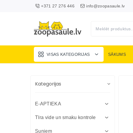
+371 27 276 446
info@zoopasaule.lv
VISAS KATEGORIJAS
SĀKUMS
Kategorijas
E-APTIEKA
Attārpošanas līdzekļi suņiem un
Tīra vide un smaku kontrole
kaķiem
Absorbenti un dezinfekcija fermām
Suņiem