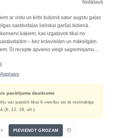
Noliktavā
em ar vistu un ķirbi buljonā satur augstu gaļas
īgas sastāvdaļas lieliskai garšai ikdienā.
konservi kaķiem, kas izgatavoti tikai no
sastāvdaļām – bez krāsvielām un mākslīgām
iem. Šī recepte apvieno viegli sagremojamu
ar ķirbi, kas ir lielisks šķiedrvielu avots un
g
mošanas veselību. Piemērots kā papildinājums
Applaws
ais pasūtījuma daudzums
tu var pasūtīt tikai 6 vienību vai tā reizinātāja
(6, 12, 18, utt.).
+
PIEVIENOT GROZAM