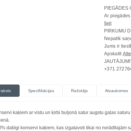
PIEGĀDES 
Ar piegādes
šeit
PIRKUMU D
Nepatīk saņ
Jums ir tiesī
Apskatīt
Att
JAUTĀJUMI
+371 27276
raksts
Specifikācijas
Ražotājs
Atsauksmes
servi kaķiem ar vistu un ķirbi buljonā satur augstu gaļas saturu
ienā.
% dabīgi konservi kaķiem, kas izgatavoti tikai no norādītajām