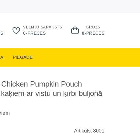
VĒLMJU SARAKSTS
GROZS
ES
0
-PRECES
0
-PRECES
KA
PIEGĀDE
 Chicken Pumpkin Pouch
 kaķiem ar vistu un ķirbi buljonā
ķiem
Artikuls: 8001