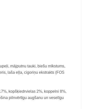
u
tupeļi, mājputnu tauki, biešu mīkstums,
ris, laša eļļa, cigoriņu ekstrakts (FOS
 17%, kopšķiedrvielas 2%, koppelni 8%,
šina pilnvērtīgu augšanu un veselīgu