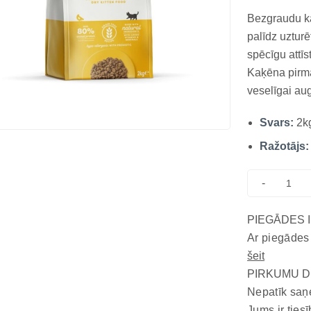
Bezgraudu ka
palīdz uztur
spēcīgu attī
Kaķēna pirma
veselīgai au
attīstībai.
Svars:
2k
sausā barība
saturu, kas n
Ražotājs:
-
PIEGĀDES 
Ar piegādes
šeit
PIRKUMU D
Nepatīk saņ
Jums ir tiesī