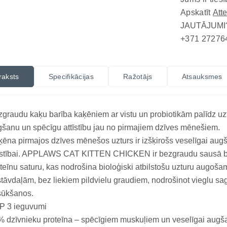
Apskatīt
Att
JAUTĀJUMI
+371 27276
raksts
Specifikācijas
Ražotājs
Atsauksmes
graudu kaķu barība kaķēniem ar vistu un probiotikām palīdz uz
šanu un spēcīgu attīstību jau no pirmajiem dzīves mēnešiem.
ēna pirmajos dzīves mēnešos uzturs ir izšķirošs veselīgai aug
īstībai. APPLAWS CAT KITTEN CHICKEN ir bezgraudu sausā bar
teīnu saturu, kas nodrošina bioloģiski atbilstošu uzturu augo
tāvdaļām, bez liekiem pildvielu graudiem, nodrošinot vieglu s
sūkšanos.
P 3 ieguvumi
 dzīvnieku proteīna – spēcīgiem muskuļiem un veselīgai augš