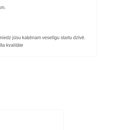
am.
sniedz jūsu kaķēnam veselīgu startu dzīvē.
ta kvalitāte