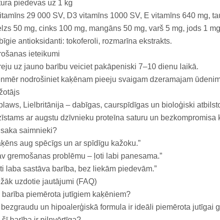
ura piedevas uz 1 kg
itamīns 29 000 SV, D3 vitamīns 1000 SV, E vitamīns 640 mg, t
lzs 50 mg, cinks 100 mg, mangāns 50 mg, varš 5 mg, jods 1 mg
īgie antioksidanti: tokoferoli, rozmarīna ekstrakts.
ošanas ieteikumi
eju uz jauno barību veiciet pakāpeniski 7–10 dienu laikā.
enmēr nodrošiniet kaķēnam pieeju svaigam dzeramajam ūdenim
žotājs
laws, Lielbritānija – dabīgas, caurspīdīgas un bioloģiski atbils
īstams ar augstu dzīvnieku proteīna saturu un bezkompromisa kv
 saka saimnieki?
ķēns aug spēcīgs un ar spīdīgu kažoku.”
v gremošanas problēmu – ļoti labi panesama.”
ti laba sastāva barība, bez liekām piedevām.”
žāk uzdotie jautājumi (FAQ)
 barība piemērota jutīgiem kaķēniem?
 bezgraudu un hipoalerģiskā formula ir ideāli piemērota jutīgai
 šī barība ir pilnvērtīga?