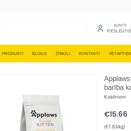
KONTS
PIESLĒGTI
PRODUKTI
BLOGS
ZĪMOLI
KONTAKTI
VETAPTIE
Applaws 
barība k
Kaķēniem
€15.66
(€7.83/kg)