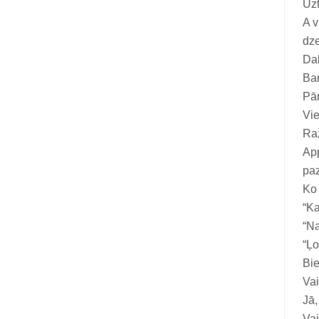
Uzt
Vitamīni suņiem un kaķiem
A v
Veterinārie palīglīdzekļi suņiem un
dze
kaķiem
Dab
Bar
Zobu kopšanas līdzekļi suņiem un
Pār
kaķiem
Vi
Zivju eļļas suņiem un kaķiem
Ra
App
paz
Ko
“Ka
“Na
“Ļo
Bie
Vai
Jā,
Vai