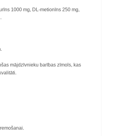
aurīns 1000 mg, DL-metionīns 250 mg,
.
.
tošas mājdzīvnieku barības zīmols, kas
alitāti.
 gremošanai.