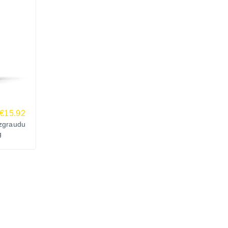
€15.92
zgraudu
g