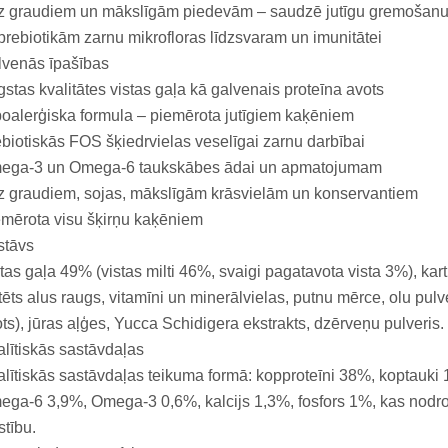
z graudiem un mākslīgām piedevām – saudzē jutīgu gremošan
prebiotikām zarnu mikrofloras līdzsvaram un imunitātei
lvenās īpašības
stas kvalitātes vistas gaļa kā galvenais proteīna avots
oalerģiska formula – piemērota jutīgiem kaķēniem
biotiskās FOS šķiedrvielas veselīgai zarnu darbībai
ega-3 un Omega-6 taukskābes ādai un apmatojumam
 graudiem, sojas, mākslīgām krāsvielām un konservantiem
mērota visu šķirņu kaķēniem
stāvs
tas gaļa 49% (vistas milti 46%, svaigi pagatavota vista 3%), kar
tēts alus raugs, vitamīni un minerālvielas, putnu mērce, olu pulve
ts), jūras aļģes, Yucca Schidigera ekstrakts, dzērveņu pulveris.
lītiskās sastāvdaļas
lītiskās sastāvdaļas teikuma formā: kopproteīni 38%, koptauki
ga-6 3,9%, Omega-3 0,6%, kalcijs 1,3%, fosfors 1%, kas nodro
īstību.