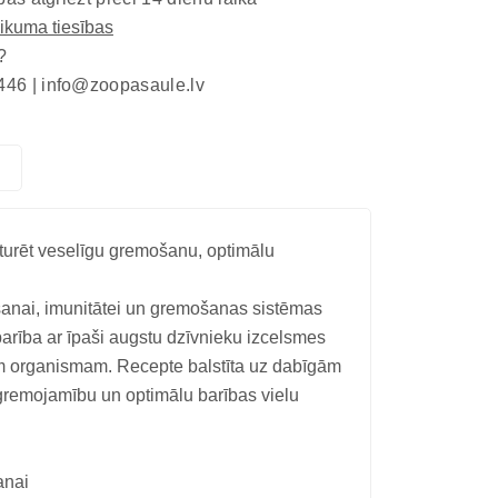
eikuma tiesības
?
446 |
info@zoopasaule.lv
turēt veselīgu gremošanu, optimālu
šanai, imunitātei un gremošanas sistēmas
ība ar īpaši augstu dzīvnieku izcelsmes
šam organismam. Recepte balstīta uz dabīgām
agremojamību un optimālu barības vielu
anai