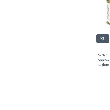
X6
Kaķiem
Appla
kaķiem 