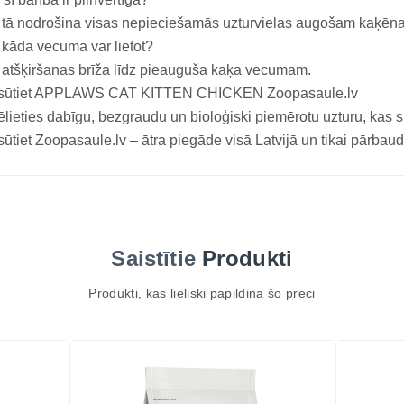
 tā nodrošina visas nepieciešamās uzturvielas augošam kaķēn
kāda vecuma var lietot?
atšķiršanas brīža līdz pieauguša kaķa vecumam.
sūtiet APPLAWS CAT KITTEN CHICKEN Zoopasaule.lv
ēlieties dabīgu, bezgraudu un bioloģiski piemērotu uzturu, kas 
ūtiet Zoopasaule.lv – ātra piegāde visā Latvijā un tikai pārbaudī
Saistītie
Produkti
Produkti, kas lieliski papildina šo preci