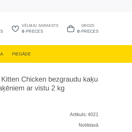
VĒLMJU SARAKSTS
GROZS
ES
0
-PRECES
0
-PRECES
KA
PIEGĀDE
Kitten Chicken bezgraudu kaķu
aķēniem ar vistu 2 kg
Artikuls: 4021
Noliktavā