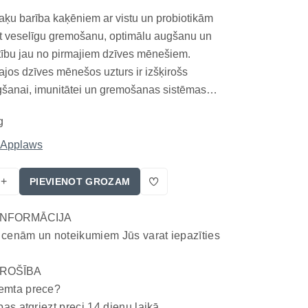
ķu barība kaķēniem ar vistu un probiotikām
ēt veselīgu gremošanu, optimālu augšanu un
stību jau no pirmajiem dzīves mēnešiem.
jos dzīves mēnešos uzturs ir izšķirošs
gšanai, imunitātei un gremošanas sistēmas
 APPLAWS CAT KITTEN CHICKEN ir bezgraudu
g
 ar īpaši augstu dzīvnieku izcelsmes proteīnu
odrošina b...
Applaws
+
PIEVIENOT GROZAM
INFORMĀCIJA
 cenām un noteikumiem Jūs varat iepazīties
ROŠĪBA
emta prece?
bas atgriezt preci 14 dienu laikā