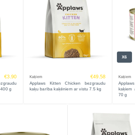
X6
€3.90
€49.58
Kaķiem
Kaķiem
ezgraudu
Applaws Kitten Chicken bezgraudu
Applaws
 400 g
kaķu barība kaķēniem ar vistu 7.5 kg
kaķiem 
70 g