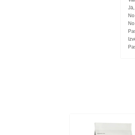
Jā,
No 
No 
Pa
Izv
Pas