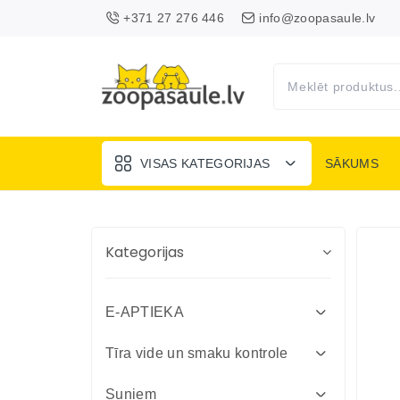
+371 27 276 446
info@zoopasaule.lv
VISAS KATEGORIJAS
SĀKUMS
Kategorijas
E-APTIEKA
Attārpošanas līdzekļi suņiem un
Tīra vide un smaku kontrole
kaķiem
Absorbenti un dezinfekcija fermām
Suņiem