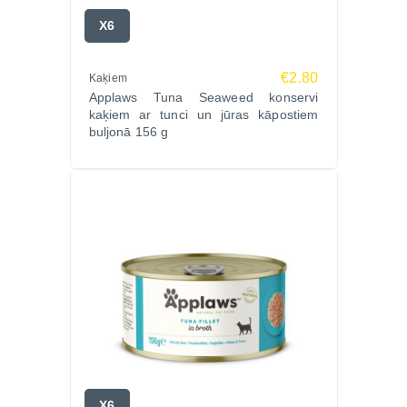
X6
€2.80
Kaķiem
Applaws Tuna Seaweed konservi
kaķiem ar tunci un jūras kāpostiem
buljonā 156 g
X6