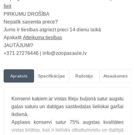
šeit
PIRKUMU DROŠĪBA
Nepatīk saņemta prece?
Jums ir tiesības atgriezt preci 14 dienu laikā
Apskatīt
Atteikuma tiesības
JAUTĀJUMI?
+371 27276446 |
info@zoopasaule.lv
Apraksts
Specifikācijas
Ražotājs
Atsauksmes
Konservi kaķiem ar vistas fileju buljonā satur augstu
gaļas saturu un dabīgas sastāvdaļas lieliskai garšai
ikdienā.
Applaws konservi satur 75% augstas kvalitātes
vistas krūtiņu, kas ir lielisks olbaltumvielu un dabīgā