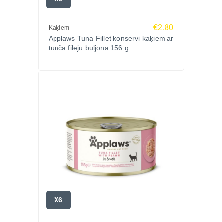
€2.80
Kaķiem
Applaws Tuna Fillet konservi kaķiem ar
tunča fileju buljonā 156 g
X6