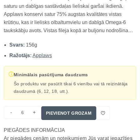
saturu un dabīgas sastāvdaļas lieliskai garšai ikdienā.
Applaws konservi satur 75% augstas kvalitātes vistas
krūtiņu, kas ir lielisks olbaltumvielu un dabīgā Omega-6
taukskābju avots. Vistas fileja kopā ar buljonu nodrošina
lielisku garšu un mitruma uzņemšanu, savukārt pievienotie
Svars:
156g
rīsi uzlabo barības sagremojamību. Produkts nesatur
mākslī...
Ražotājs:
Applaws
Minimālais pasūtījuma daudzums
Šo produktu var pasūtīt tikai 6 vienību vai tā reizinātāja
daudzumā (6, 12, 18, utt.).
-
+
PIEVIENOT GROZAM
PIEGĀDES INFORMĀCIJA
Ar piegādes cenām un noteikumiem Jūs varat iepazīties