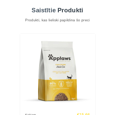
taukskābju avotu veselīgai ādai, spīdīgam kažokam
Saistītie
Produkti
un sirds darbībai.
TOP 3 ieguvumi kaķa veselībai
Produkti, kas lieliski papildina šo preci
Augsts zivju proteīna saturs – muskuļiem un
enerģijai
Omega-3 & Omega-6 taukskābes – ādai, spalvai un
locītavām
Bezgraudu formula – saudzīgai gremošanai un
jutīgiem kaķiem
Galvenās īpašības
100% bez graudiem – viegli sagremojama
50% zivju (lasis, siļķe, baltā zivs) – dabisks proteīns
Laša eļļa – bagātīgs Omega-3 avots
Prebiotikas (FOS) – zarnu mikrofloras līdzsvaram
Biešu mīkstums – gremošanas atbalstam
Dzērvenes un rozmarīns – dabīgi antioksidanti
Yucca Schidigera – palīdz mazināt fekāliju smaku
€15.66