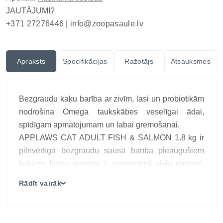
JAUTĀJUMI?
+371 27276446 |
info@zoopasaule.lv
Apraksts
Specifikācijas
Ražotājs
Atsauksmes
Bezgraudu kaķu barība ar zivīm, lasi un probiotikām
nodrošina Omega taukskābes veselīgai ādai,
spīdīgam apmatojumam un labai gremošanai.
APPLAWS CAT ADULT FISH & SALMON 1.8 kg ir
pilnvērtīga bezgraudu sausā barība pieaugušiem
kaķiem, kuras pamatā ir augstvērtīgi zivju proteīni.
Recepte izstrādāta kaķiem ar jutīgu gremošanu,
Rādīt vairāk
❯
alerģijām vai tiem, kuri dod priekšroku zivju garšai.
Barība satur 50% zivju, tostarp lasi un baltās zivis,
kas nodrošina dabīgu Omega-3 un Omega-6