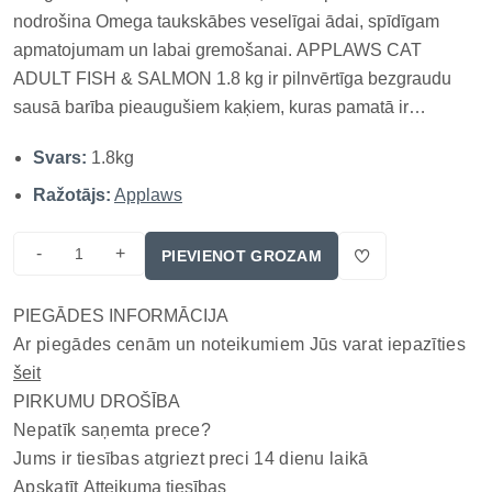
nodrošina Omega taukskābes veselīgai ādai, spīdīgam
apmatojumam un labai gremošanai. APPLAWS CAT
ADULT FISH & SALMON 1.8 kg ir pilnvērtīga bezgraudu
sausā barība pieaugušiem kaķiem, kuras pamatā ir
augstvērtīgi zivju proteīni. Recepte izstrādāta kaķiem ar
Svars:
1.8kg
jutīgu gremošanu, alerģijām vai tiem, kuri dod priekšroku
zivju garšai. Barība satur 50% ziv...
Ražotājs:
Applaws
-
+
PIEVIENOT GROZAM
PIEGĀDES INFORMĀCIJA
Ar piegādes cenām un noteikumiem Jūs varat iepazīties
šeit
PIRKUMU DROŠĪBA
Nepatīk saņemta prece?
Jums ir tiesības atgriezt preci 14 dienu laikā
Apskatīt
Atteikuma tiesības