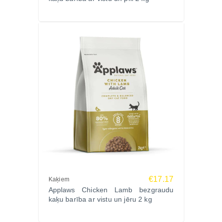
neizmantojot graudus, mākslīgus aromatizētājus vai
blakusproduktus.
Ko saka saimnieki?
“Beidzot barība, ko kaķis ēd ar apetīti.”
“Spalva kļuva spīdīgāka jau pēc pāris nedēļām.”
“Vairs nav gremošanas problēmu.”
Biežāk uzdotie jautājumi (FAQ)
Vai šī barība der jutīgiem kaķiem?
Jā, bezgraudu formula ar zivju proteīniem ir ļoti
saudzīga gremošanai.
Vai piemērota sterilizētiem kaķiem?
Jā, ja tiek ievērota ieteicamā dienas deva.
Vai šī ir pilnvērtīga barība?
€17.17
Jā, barība ir pilnībā sabalansēta ikdienas lietošanai.
Kaķiem
Applaws Chicken Lamb bezgraudu
Pasūtiet Zoopasaule.lv
kaķu barība ar vistu un jēru 2 kg
Izvēlieties APPLAWS CAT ADULT FISH & SALMON
1.8kg – dabīgu, bezgraudu kaķu barību ar augstu