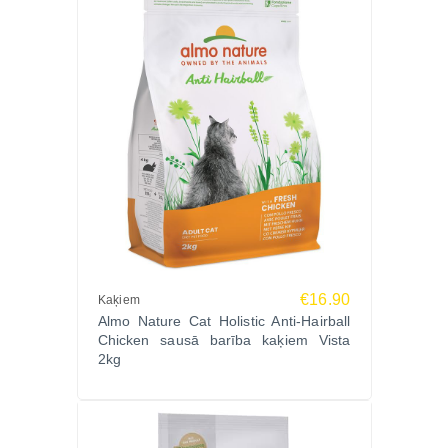
Vai šo var kombinēt ar mitro barību?
Jā, ieteicams kombinēt ar Almo Nature mitro barību,
lai nodrošinātu dabisku mitrināšanu un papildu
uzturvielas.
Pasūti Almo Nature Cat Holistic Urinary Help
Chicken 2kg jau šodien Zoopasaule.lv un
parūpējies par sava kaķa urīnceļu veselību ikdienā!
€16.90
Kaķiem
Almo Nature Cat Holistic Anti-Hairball
Chicken sausā barība kaķiem Vista
2kg