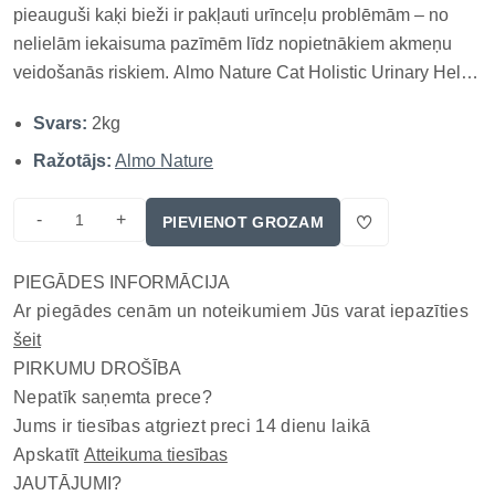
pieauguši kaķi bieži ir pakļauti urīnceļu problēmām – no
nelielām iekaisuma pazīmēm līdz nopietnākiem akmeņu
veidošanās riskiem. Almo Nature Cat Holistic Urinary Help
Chicken 2kg ir pilnvērtīga sausā barība, kas īpaši izstrādāta
Svars:
2kg
urīnceļu sistēmas atbalstam. Tā apvieno samazinātu
magnija,...
Ražotājs:
Almo Nature
-
+
PIEVIENOT GROZAM
PIEGĀDES INFORMĀCIJA
Ar piegādes cenām un noteikumiem Jūs varat iepazīties
šeit
PIRKUMU DROŠĪBA
Nepatīk saņemta prece?
Jums ir tiesības atgriezt preci 14 dienu laikā
Apskatīt
Atteikuma tiesības
JAUTĀJUMI?