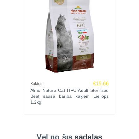
€15.66
Kaķiem
Almo Nature Cat HFC Adult Sterilised
Beef sausā barība kaķiem Liellops
1.2kg
Vēl no šīs
sadaļas