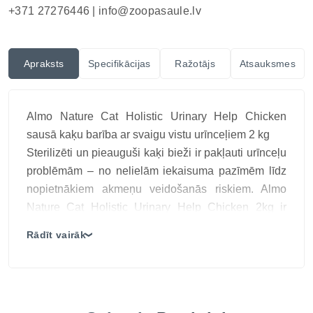
+371 27276446 |
info@zoopasaule.lv
Apraksts
Specifikācijas
Ražotājs
Atsauksmes
Almo Nature Cat Holistic Urinary Help Chicken
sausā kaķu barība ar svaigu vistu urīnceļiem 2 kg
Sterilizēti un pieauguši kaķi bieži ir pakļauti urīnceļu
problēmām – no nelielām iekaisuma pazīmēm līdz
nopietnākiem akmeņu veidošanās riskiem. Almo
Nature Cat Holistic Urinary Help Chicken 2kg ir
pilnvērtīga sausā barība, kas īpaši izstrādāta
Rādīt vairāk
❯
urīnceļu sistēmas atbalstam. Tā apvieno samazinātu
magnija, kalcija un fosfora līmeni ar glikozamīnu, lai
palīdzētu uzturēt veselīgu urīnceļu darbību,
vienlaikus nodrošinot gardu un viegli sagremojamu